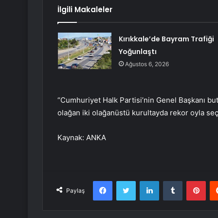
İlgili Makaleler
Kırıkkale’de Bayram Trafiği
Yoğunlaştı
Ağustos 6, 2026
“Cumhuriyet Halk Partisi’nin Genel Başkanı butla
olağan iki olağanüstü kurultayda rekor oyla seçi
Kaynak: ANKA
Facebook
Twitter
LinkedIn
Tumblr
Pint
Paylaş