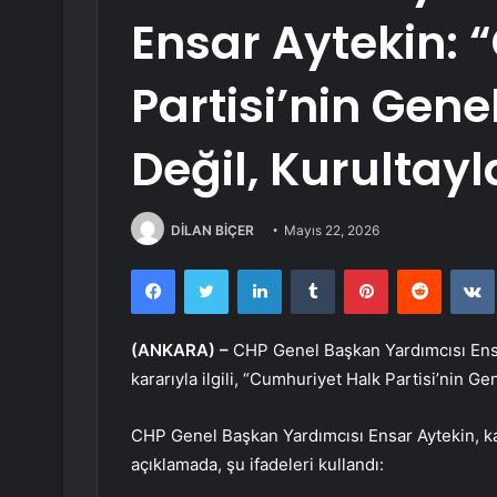
Ensar Aytekin: 
Partisi’nin Gen
Değil, Kurultayla
DİLAN BİÇER
Mayıs 22, 2026
Facebook
Twitter
LinkedIn
Tumblr
Pinterest
Reddit
(ANKARA) –
CHP Genel Başkan Yardımcısı Ensar
kararıyla ilgili, “Cumhuriyet Halk Partisi’nin Ge
CHP Genel Başkan Yardımcısı Ensar Aytekin, ka
açıklamada, şu ifadeleri kullandı: