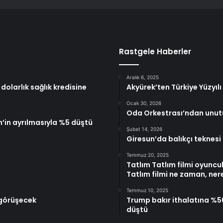
Rastgele Haberler
Aralık 6, 2025
olarlık sağlık kredisine
Akyürek’ten Türkiye Yüzyıl
Ocak 30, 2026
Oda Orkestrası’ndan unutul
’in ayrılmasıyla %5 düştü
Şubat 14, 2026
Giresun’da balıkçı teknesi
Temmuz 20, 2025
Tatlım Tatlım filmi oyuncul
Tatlım filmi ne zaman, ner
Temmuz 10, 2025
 görüşecek
Trump bakır ithalatına %50
düştü