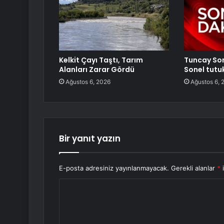
Kelkit Çayı Taştı, Tarım
Tuncay Son
Alanları Zarar Gördü
Sonel tutu
Ağustos 6, 2026
Ağustos 6, 
Bir yanıt yazın
E-posta adresiniz yayınlanmayacak.
Gerekli alanlar
*
i
Y
o
r