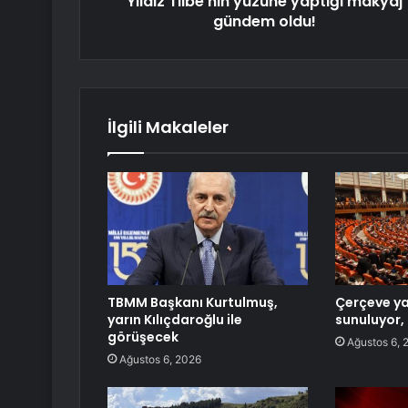
Yıldız Tilbe'nin yüzüne yaptığı makyaj
gündem oldu!
İlgili Makaleler
TBMM Başkanı Kurtulmuş,
Çerçeve y
yarın Kılıçdaroğlu ile
sunuluyor, 
görüşecek
Ağustos 6, 
Ağustos 6, 2026