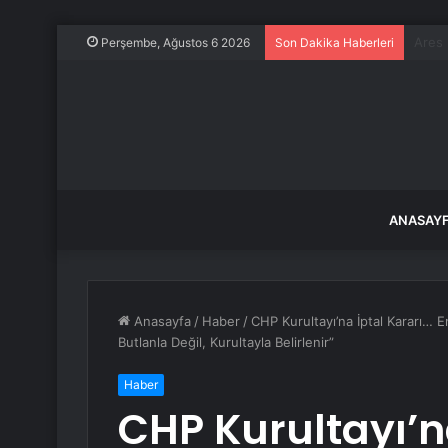
Alpha
Perşembe, Ağustos 6 2026
Son Dakika Haberleri
ANASAY
Anasayfa
/
Haber
/
CHP Kurultayı’na İptal Kararı… 
Butlanla Değil, Kurultayla Belirlenir”
Haber
CHP Kurultayı’n