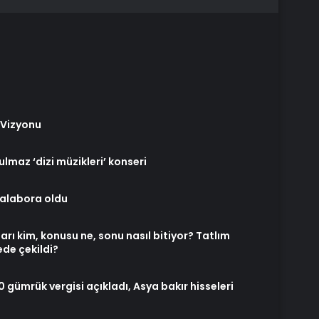
ı Vizyonu
maz ‘dizi müzikleri’ konseri
 alabora oldu
arı kim, konusu ne, sonu nasıl bitiyor? Tatlım
ede çekildi?
 gümrük vergisi açıkladı, Asya bakır hisseleri