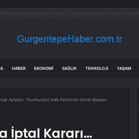
bet hisseleri yapay zeka öncüsü Jeff Dean’in ayrılmasıyla %5 düştü
FA
HABER
EKONOMI
SAĞLIK
TEKNOLOJI
YAŞAM
Ensar Aytekin: “Cumhuriyet Halk Partisi’nin Genel Başkanı
a İptal Kararı…