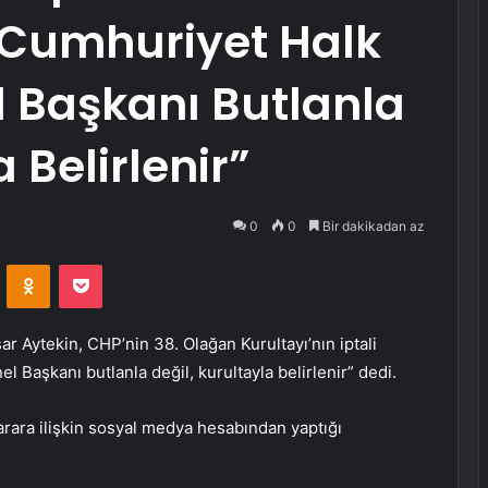
“Cumhuriyet Halk
el Başkanı Butlanla
 Belirlenir”
0
0
Bir dakikadan az
VKontakte
Odnoklassniki
Pocket
 Aytekin, CHP’nin 38. Olağan Kurultayı’nın iptali
nel Başkanı butlanla değil, kurultayla belirlenir” dedi.
rara ilişkin sosyal medya hesabından yaptığı