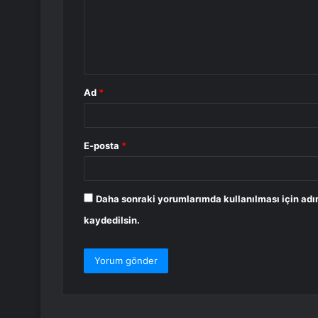
u
m
*
Ad
*
E-posta
*
Daha sonraki yorumlarımda kullanılması için adı
kaydedilsin.