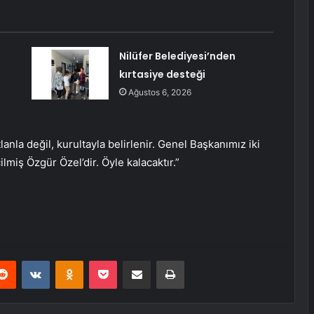
Nilüfer Belediyesi’nden
kırtasiye desteği
Ağustos 6, 2026
nla değil, kurultayla belirlenir. Genel Başkanımız iki
lmiş Özgür Özel’dir. Öyle kalacaktır.”
erest
Reddit
VKontakte
Odnoklassniki
Pocket
E-Posta ile paylaş
Yazdır