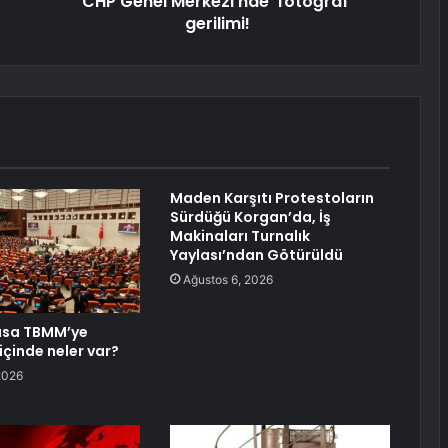
CHP Genel Merkezi’nde ‘fotoğraf’
gerilimi!
Maden Karşıtı Protestoların
Sürdüğü Korgan’da, İş
Makinaları Turnalık
Yaylası’ndan Götürüldü
Ağustos 6, 2026
asa TBMM’ye
içinde neler var?
2026