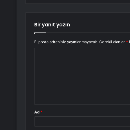
Bir yanıt yazın
E-posta adresiniz yayınlanmayacak.
Gerekli alanlar
*
i
Y
o
r
u
m
*
Ad
*