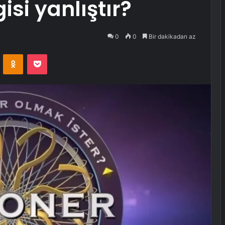
isi yanlıştır?
0
0
Bir dakikadan az
VKontakte
Odnoklassniki
Pocket