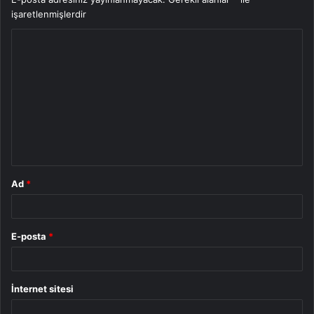
işaretlenmişlerdir
Y
o
r
u
m
*
Ad
*
E-posta
*
İnternet sitesi