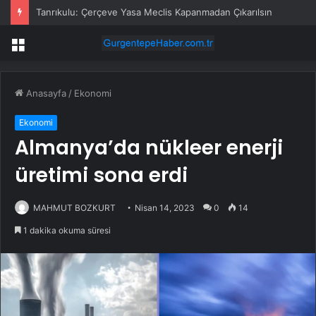
Tanrıkulu: Çerçeve Yasa Meclis Kapanmadan Çıkarılsın
Menü
Anasayfa
/
Ekonomi
Ekonomi
Almanya’da nükleer enerji
üretimi sona erdi
MAHMUT BOZKURT
Nisan 14, 2023
0
14
1 dakika okuma süresi