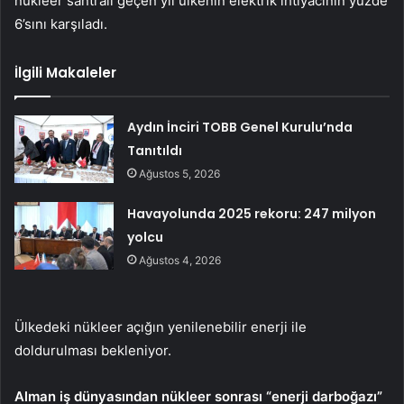
nükleer santrali geçen yıl ülkenin elektrik ihtiyacının yüzde
6’sını karşıladı.
İlgili Makaleler
Aydın İnciri TOBB Genel Kurulu’nda
Tanıtıldı
Ağustos 5, 2026
Havayolunda 2025 rekoru: 247 milyon
yolcu
Ağustos 4, 2026
Ülkedeki nükleer açığın yenilenebilir enerji ile
doldurulması bekleniyor.
Alman iş dünyasından nükleer sonrası “enerji darboğazı”