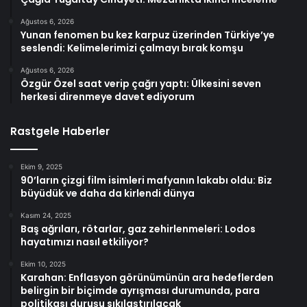
Ağustos 6, 2026
Yunan fenomen bu kez karpuz üzerinden Türkiye’ye
seslendi: Kelimelerimizi çalmayı bırak komşu
Ağustos 6, 2026
Özgür Özel saat verip çağrı yaptı: Ülkesini seven
herkesi direnmeye davet ediyorum
Rastgele Haberler
Ekim 9, 2025
90’ların çizgi film isimleri mafyanın lakabı oldu: Biz
büyüdük ve daha da kirlendi dünya
Kasım 24, 2025
Baş ağrıları, rötarlar, gaz zehirlenmeleri: Lodos
hayatımızı nasıl etkiliyor?
Ekim 10, 2025
Karahan: Enflasyon görünümünün ara hedeflerden
belirgin bir biçimde ayrışması durumunda, para
politikası duruşu sıkılaştırılacak