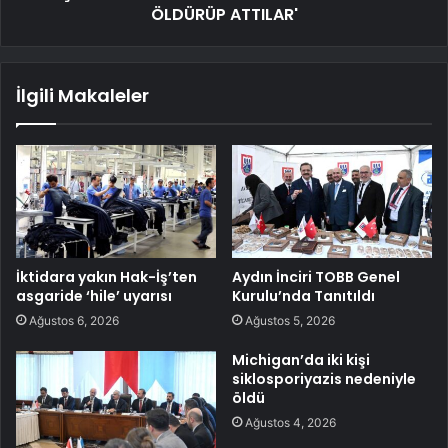
ÖLDÜRÜP ATTILAR'
İlgili Makaleler
İktidara yakın Hak-İş’ten
Aydın İnciri TOBB Genel
asgaride ‘hile’ uyarısı
Kurulu’nda Tanıtıldı
Ağustos 6, 2026
Ağustos 5, 2026
Michigan’da iki kişi
siklosporiyazis nedeniyle
öldü
Ağustos 4, 2026