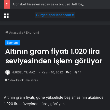
Alphabet hisseleri yapay zeka öncüsü Jeff Dean’in ayrılmasıyla %5 düştü
Menü
Anasayfa
/
Ekonomi
Ekonomi
Altının gram fiyatı 1.020 lira
seviyesinden işlem görüyor
NURSEL YILMAZ
Kasım 10, 2022
0
14
1 dakika okuma süresi
Altının gram fiyatı, güne yükselişle başlamasının akabinde
1.020 lira düzeyinde süreç görüyor.