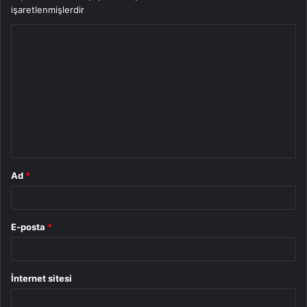
işaretlenmişlerdir
Y
o
r
u
m
*
Ad
*
E-posta
*
İnternet sitesi