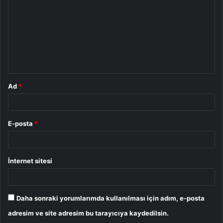
r
u
m
*
Ad
*
E-posta
*
İnternet sitesi
Daha sonraki yorumlarımda kullanılması için adım, e-posta
adresim ve site adresim bu tarayıcıya kaydedilsin.