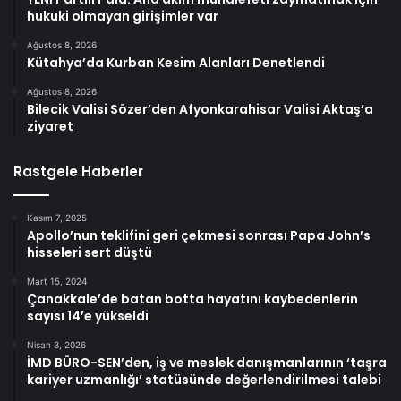
hukuki olmayan girişimler var
Ağustos 8, 2026
Kütahya’da Kurban Kesim Alanları Denetlendi
Ağustos 8, 2026
Bilecik Valisi Sözer’den Afyonkarahisar Valisi Aktaş’a
ziyaret
Rastgele Haberler
Kasım 7, 2025
Apollo’nun teklifini geri çekmesi sonrası Papa John’s
hisseleri sert düştü
Mart 15, 2024
Çanakkale’de batan botta hayatını kaybedenlerin
sayısı 14’e yükseldi
Nisan 3, 2026
İMD BÜRO-SEN’den, iş ve meslek danışmanlarının ‘taşra
kariyer uzmanlığı’ statüsünde değerlendirilmesi talebi