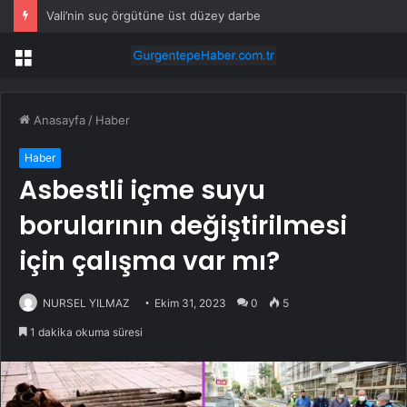
Vali’nin suç örgütüne üst düzey darbe
Menü
Anasayfa
/
Haber
Haber
Asbestli içme suyu
borularının değiştirilmesi
için çalışma var mı?
NURSEL YILMAZ
Ekim 31, 2023
0
5
1 dakika okuma süresi