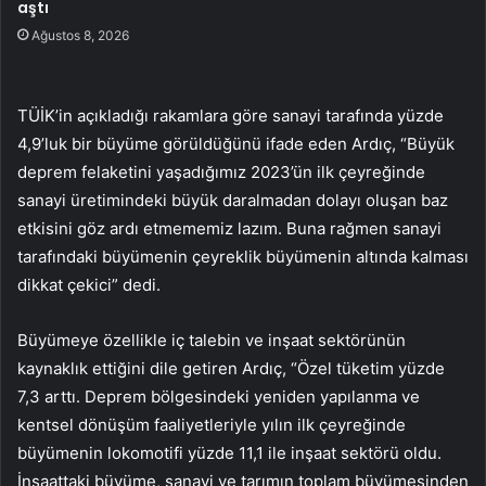
aştı
Ağustos 8, 2026
TÜİK’in açıkladığı rakamlara göre sanayi tarafında yüzde
4,9’luk bir büyüme görüldüğünü ifade eden Ardıç, “Büyük
deprem felaketini yaşadığımız 2023’ün ilk çeyreğinde
sanayi üretimindeki büyük daralmadan dolayı oluşan baz
etkisini göz ardı etmememiz lazım. Buna rağmen sanayi
tarafındaki büyümenin çeyreklik büyümenin altında kalması
dikkat çekici” dedi.
Büyümeye özellikle iç talebin ve inşaat sektörünün
kaynaklık ettiğini dile getiren Ardıç, “Özel tüketim yüzde
7,3 arttı. Deprem bölgesindeki yeniden yapılanma ve
kentsel dönüşüm faaliyetleriyle yılın ilk çeyreğinde
büyümenin lokomotifi yüzde 11,1 ile inşaat sektörü oldu.
İnşaattaki büyüme, sanayi ve tarımın toplam büyümesinden