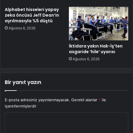
Alphabet hisseleri yapay
zeka öncüsü Jeff Dean’in
ayrılmasıyla %5 düştü
Ağustos 6, 2026
İktidara yakın Hak-İş’ten
asgaride ‘hile’ uyarısı
Ağustos 6, 2026
Bir yanıt yazın
E-posta adresiniz yayınlanmayacak.
Gerekli alanlar
*
ile
işaretlenmişlerdir
Y
o