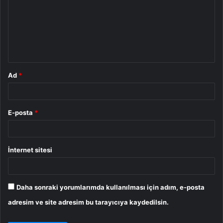
r
u
m
*
Ad
*
E-posta
*
İnternet sitesi
Daha sonraki yorumlarımda kullanılması için adım, e-posta
adresim ve site adresim bu tarayıcıya kaydedilsin.