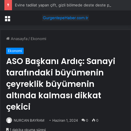
Evine tadilat yapan çift, gizli bölmede deste deste para buldu
Menü
Anasayfa
/
Ekonomi
Ekonomi
ASO Başkanı Ardıç: Sanayi
tarafındaki büyümenin
çeyreklik büyümenin
altında kalması dikkat
çekici
NURCAN BAYRAM
Haziran 1, 2024
0
0
1 dakika okuma süresi