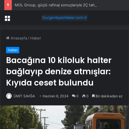
MOL Group, güçlü rafinaj sonuçlarıyla 2Ç tahminlerini aştı
Menü
Anasayfa
/
Haber
Haber
Bacağına 10 kiloluk halter
bağlayıp denize atmışlar:
Kıyıda ceset bulundu
ÜMİT SAVĞA
Haziran 6, 2024
0
0
Bir dakikadan az