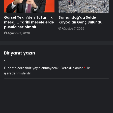
Gürsel Tekin’den ‘tutarlılık’
Samandağ’da Selde
mesajı… Tarihi meselelerde
Kaybolan Genç Bulundu
pusula net olmalı
Ağustos 7, 2026
Ağustos 7, 2026
Bir yanıt yazın
E-posta adresiniz yayınlanmayacak.
Gerekli alanlar
*
ile
işaretlenmişlerdir
Y
o
r
u
m