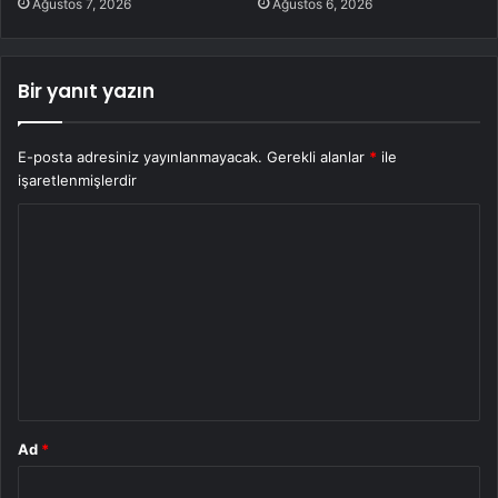
Ağustos 7, 2026
Ağustos 6, 2026
Bir yanıt yazın
E-posta adresiniz yayınlanmayacak.
Gerekli alanlar
*
ile
işaretlenmişlerdir
Y
o
r
u
m
*
Ad
*