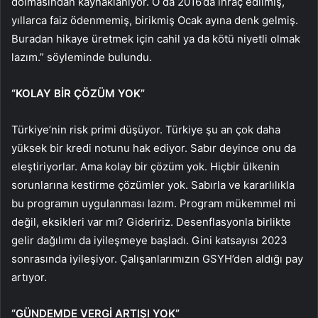
dolmasından kaynaklanıyor. O da 2016’da ihraç edilmiş,
yıllarca faiz ödenmemiş, birikmiş Ocak ayına denk gelmiş.
Buradan hikaye üretmek için cahil ya da kötü niyetli olmak
lazım.” söyleminde bulundu.
“KOLAY BİR ÇÖZÜM YOK”
Türkiye’nin risk primi düşüyor. Türkiye şu an çok daha
yüksek bir kredi notunu hak ediyor. Sabır deyince onu da
eleştiriyorlar. Ama kolay bir çözüm yok. Hiçbir ülkenin
sorunlarına kestirme çözümler yok. Sabırla ve kararlılıkla
bu programın uygulanması lazım. Program mükemmel mi
değil, eksikleri var mı? Gideririz. Desenflasyonla birlikte
gelir dağılımı da iyileşmeye başladı. Gini katsayısı 2023
sonrasında iyileşiyor. Çalışanlarımızın GSYH’den aldığı pay
artıyor.
“GÜNDEMDE VERGİ ARTIŞI YOK”