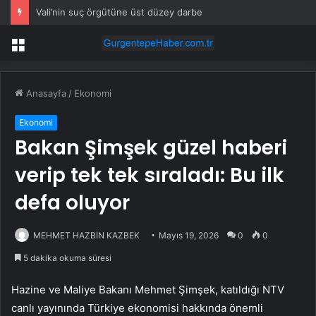
Vali’nin suç örgütüne üst düzey darbe
Menü
Anasayfa
/
Ekonomi
Ekonomi
Bakan Şimşek güzel haberi
verip tek tek sıraladı: Bu ilk
defa oluyor
MEHMET HAZBİN KAZBEK
Mayıs 19, 2026
0
0
5 dakika okuma süresi
Hazine ve Maliye Bakanı Mehmet Şimşek, katıldığı NTV
canlı yayınında Türkiye ekonomisi hakkında önemli