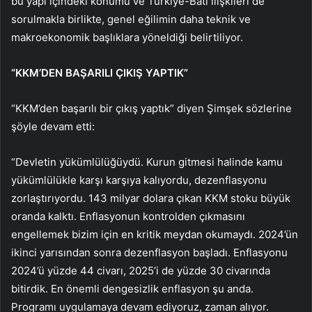
bu yapı içindeki konumu ve Türkiye-Batı ilişkileri de
sorulmakla birlikte, genel eğilimin daha teknik ve
makroekonomik başlıklara yöneldiği belirtiliyor.
“KKM’DEN BAŞARILI ÇIKIŞ YAPTIK”
“KKM’den başarılı bir çıkış yaptık” diyen Şimşek sözlerine
şöyle devam etti:
“Devletin yükümlülüğüydü. Kurun gitmesi halinde kamu
yükümlülükle karşı karşıya kalıyordu, dezenflasyonu
zorlaştırıyordu. 143 milyar dolara çıkan KKM stoku büyük
oranda kalktı. Enflasyonun kontrolden çıkmasını
engellemek bizim için en kritik meydan okumaydı. 2024’ün
ikinci yarısından sonra dezenflasyon başladı. Enflasyonu
2024’ü yüzde 44 civarı, 2025’i de yüzde 30 civarında
bitirdik. En önemli dengesizlik enflasyon şu anda.
Programı uygulamaya devam ediyoruz, zaman alıyor.