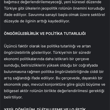
bağımsız değerlendirilemeyeceği, yeni küresel düzende
Türkiye gibi ülkelerin jeopolitik rolünün önemini koruduğu
ifade ediliyor. Savunma sanayii başta olmak üzere sektörel
düzeyde de ilginin arttığı kaydediliyor.
ÖNGÖRÜLEBİLİRLİK VE POLİTİKA TUTARLILIĞI
Üçüncü faktör olarak ise politika tutarlılığı ve artan
öngörülebilirlik gösteriliyor. Türkiye’nin bir süredir
ekonomi politikalarında daha istikrarlı bir çerçeve
sunduğu, belirsizliklerin yüksek olduğu bir coğrafyada
bulunmasına rağmen politika öngörülebilirliğinde ciddi bir
artış sağlandığı ifade ediliyor. Bu çerçevede, dayanıklı bir
ekonomik yapı, mevcut konjonktüre göre güçlü büyüme ve
bölgesel aktör rolünün birlikte değerlendirilmesi gerektiği
belirtiliyor.
YEŞİL DÖNÜŞÜM, DİJİTALLEŞME VE LOJİSTİK