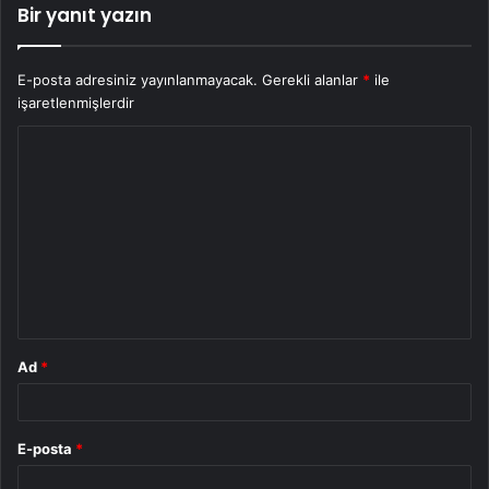
Bir yanıt yazın
E-posta adresiniz yayınlanmayacak.
Gerekli alanlar
*
ile
işaretlenmişlerdir
Y
o
r
u
m
*
Ad
*
E-posta
*