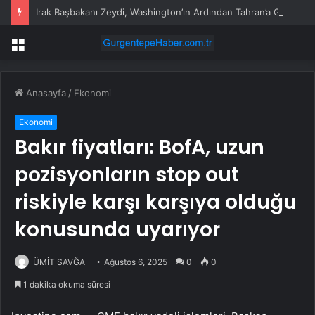
Irak Başbakanı Zeydi, Washington’ın Ardından Tahran’a Gidiyor
Menü
Anasayfa
/
Ekonomi
Ekonomi
Bakır fiyatları: BofA, uzun
pozisyonların stop out
riskiyle karşı karşıya olduğu
konusunda uyarıyor
ÜMİT SAVĞA
Ağustos 6, 2025
0
0
1 dakika okuma süresi