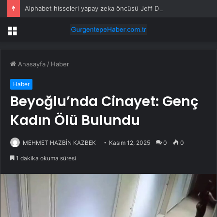
Alphabet hisseleri yapay zeka öncüsü Jeff Dean’in ayrılmasıyla %5 düştü
Menü
Anasayfa
/
Haber
Haber
Beyoğlu’nda Cinayet: Genç
Kadın Ölü Bulundu
MEHMET HAZBİN KAZBEK
Kasım 12, 2025
0
0
1 dakika okuma süresi