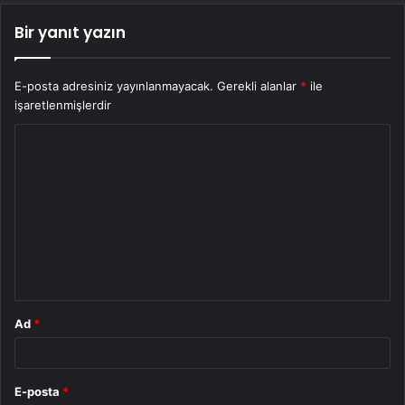
Bir yanıt yazın
E-posta adresiniz yayınlanmayacak.
Gerekli alanlar
*
ile
işaretlenmişlerdir
Y
o
r
u
m
*
Ad
*
E-posta
*