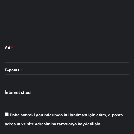
r
u
m
*
Ad
*
E-posta
*
İnternet sitesi
Daha sonraki yorumlarımda kullanılması için adım, e-posta
adresim ve site adresim bu tarayıcıya kaydedilsin.