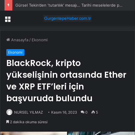
Gürsel Tekin’den ‘tutarlılık’ mesajı… Tarihi meselelerde pusula net olmalı
Menü
Anasayfa
/
Ekonomi
Ekonomi
BlackRock, kripto
yükselişinin ortasında Ether
ve XRP ETF’leri için
başvuruda bulundu
NURSEL YILMAZ
Kasım 16, 2023
0
5
2 dakika okuma süresi