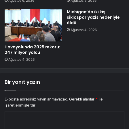
Ağustos 6, 2026
Ağustos 5, 2026
Michigan’da iki kişi
siklosporiyazis nedeniyle
öldü
Ağustos 4, 2026
Havayolunda 2025 rekoru:
247 milyon yolcu
Ağustos 4, 2026
Bir yanıt yazın
E-posta adresiniz yayınlanmayacak.
Gerekli alanlar
*
ile
işaretlenmişlerdir
Y
o