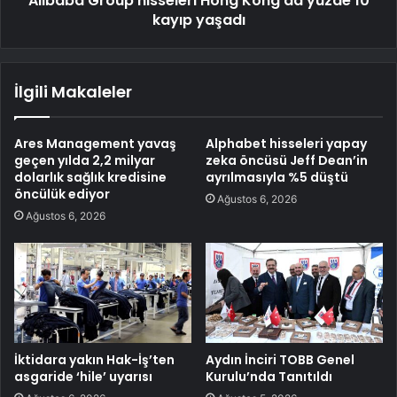
Alibaba Group hisseleri Hong Kong'da yüzde 10
kayıp yaşadı
İlgili Makaleler
Ares Management yavaş
Alphabet hisseleri yapay
geçen yılda 2,2 milyar
zeka öncüsü Jeff Dean’in
dolarlık sağlık kredisine
ayrılmasıyla %5 düştü
öncülük ediyor
Ağustos 6, 2026
Ağustos 6, 2026
İktidara yakın Hak-İş’ten
Aydın İnciri TOBB Genel
asgaride ‘hile’ uyarısı
Kurulu’nda Tanıtıldı