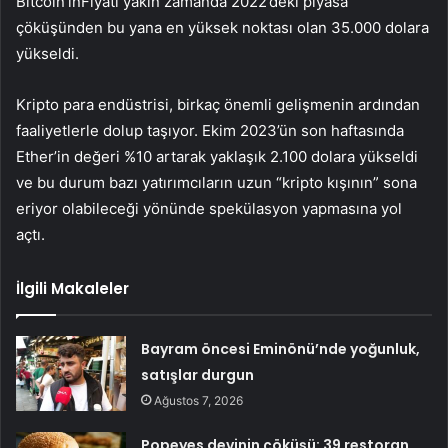
Bitcoin’in
Fiyatı yakın zamanda 2022’deki piyasa
çöküşünden bu yana en yüksek noktası olan 35.000 dolara
yükseldi.
Kripto para endüstrisi, birkaç önemli gelişmenin ardından
faaliyetlerle dolup taşıyor. Ekim 2023’ün son haftasında
Ether’in değeri %10 artarak yaklaşık 2.100 dolara yükseldi
ve bu durum bazı yatırımcıların uzun “kripto kışının” sona
eriyor olabileceği yönünde spekülasyon yapmasına yol
açtı.
İlgili Makaleler
Bayram öncesi Eminönü’nde yoğunluk,
satışlar durgun
Ağustos 7, 2026
Popeyes devinin çöküşü: 39 restoran