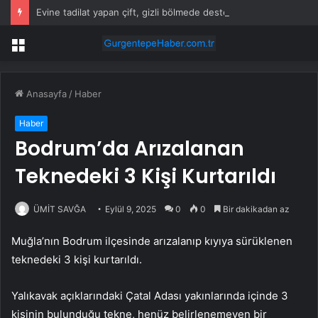
Evine tadilat yapan çift, gizli bölmede deste deste para buldu
Menü
Anasayfa
/
Haber
Haber
Bodrum’da Arızalanan
Teknedeki 3 Kişi Kurtarıldı
ÜMİT SAVĞA
Eylül 9, 2025
0
0
Bir dakikadan az
Muğla’nın Bodrum ilçesinde arızalanıp kıyıya sürüklenen
teknedeki 3 kişi kurtarıldı.
Yalıkavak açıklarındaki Çatal Adası yakınlarında içinde 3
kişinin bulunduğu tekne, henüz belirlenemeyen bir