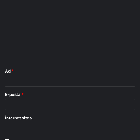
Y
o
r
u
m
*
Ad
*
E-posta
*
İnternet sitesi