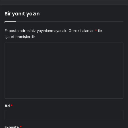
Bir yanıt yazın
E-posta adresiniz yayınlanmayacak.
Gerekli alanlar
*
ile
işaretlenmişlerdir
Y
o
r
u
m
*
Ad
*
E-posta
*