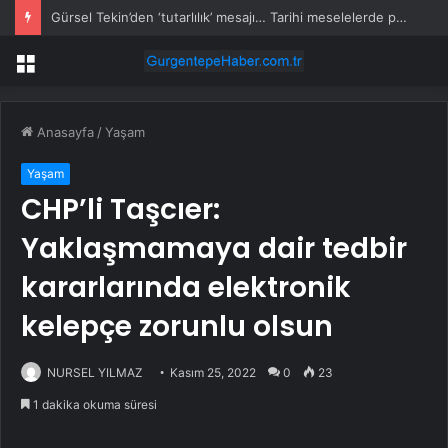
Gürsel Tekin’den ‘tutarlılık’ mesajı… Tarihi meselelerde pusula net olmalı
Menü
Anasayfa
/
Yaşam
Yaşam
CHP’li Taşcıer:
Yaklaşmamaya dair tedbir
kararlarında elektronik
kelepçe zorunlu olsun
NURSEL YILMAZ
Kasım 25, 2022
0
23
1 dakika okuma süresi