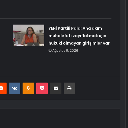
YENİ Partili Pala: Ana akım
muhalefeti zayıflatmak için
hukuki olmayan girişimler var
Ağustos 9, 2026
erest
Reddit
VKontakte
Odnoklassniki
Pocket
E-Posta ile paylaş
Yazdır