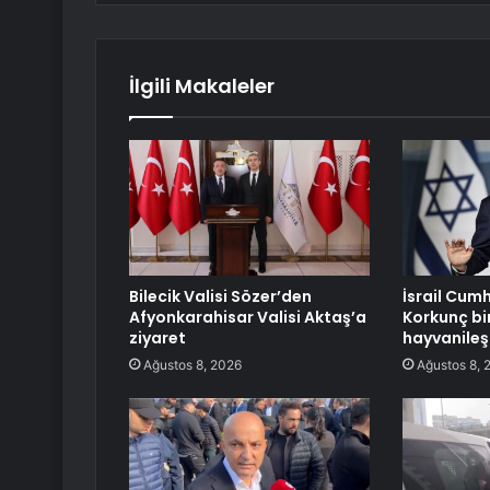
İlgili Makaleler
Bilecik Valisi Sözer’den
İsrail Cum
Afyonkarahisar Valisi Aktaş’a
Korkunç bir
ziyaret
hayvanileş
Ağustos 8, 2026
Ağustos 8, 