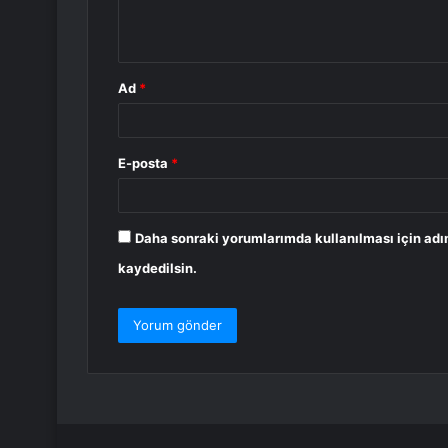
m
*
Ad
*
E-posta
*
Daha sonraki yorumlarımda kullanılması için adı
kaydedilsin.