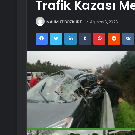
Trafik Kazası M
MAHMUT BOZKURT
Ağustos 3, 2023
Facebook
Twitter
LinkedIn
Tumblr
Pinterest
Reddit