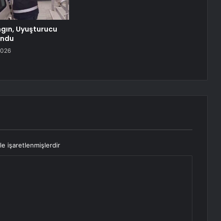
ngın, Uyuşturucu
undu
2026
le işaretlenmişlerdir