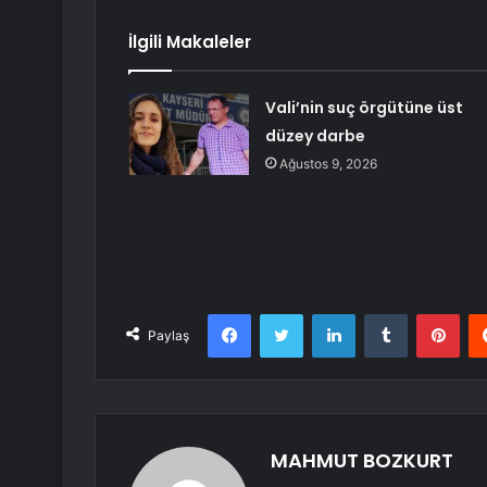
İlgili Makaleler
Vali’nin suç örgütüne üst
düzey darbe
Ağustos 9, 2026
Facebook
Twitter
LinkedIn
Tumblr
Pint
Paylaş
MAHMUT BOZKURT