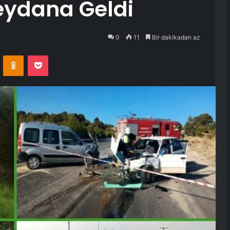
eydana Geldi
0
11
Bir dakikadan az
VKontakte
Odnoklassniki
Pocket