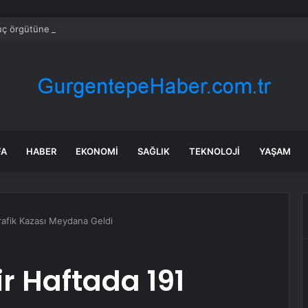
suç örgütüne üst düzey darbe
FA
HABER
EKONOMI
SAĞLIK
TEKNOLOJI
YAŞAM
Trafik Kazası Meydana Geldi
ir Haftada 191