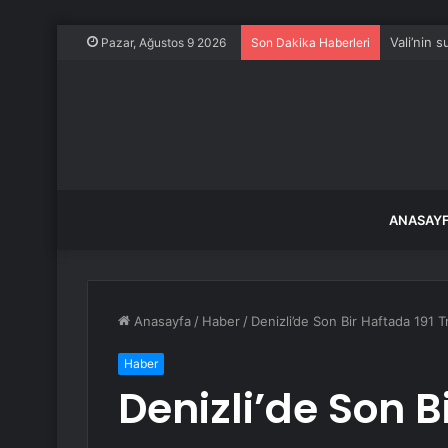
Vali’nin 
Pazar, Ağustos 9 2026
Son Dakika Haberleri
ANASAY
Anasayfa
/
Haber
/
Denizli’de Son Bir Haftada 191 
Haber
Denizli’de Son B