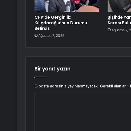
CHP’de Gerginlik:
Şişli’de Ya
Kılıçdaroğlu’nun Durumu
Serası Bul
Belirsiz
Ağustos 7, 
Ağustos 7, 2026
Bir yanıt yazın
E-posta adresiniz yayınlanmayacak.
Gerekli alanlar
*
i
Y
o
r
u