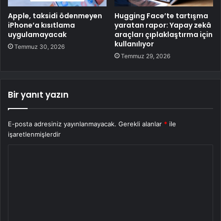
Apple, taksidi ödenmeyen
Hugging Face’te tartışma
iPhone’a kısıtlama
yaratan rapor: Yapay zekâ
uygulamayacak
araçları çıplaklaştırma için
kullanılıyor
Temmuz 30, 2026
Temmuz 29, 2026
Bir yanıt yazın
E-posta adresiniz yayınlanmayacak.
Gerekli alanlar
*
ile
işaretlenmişlerdir
Y
o
r
u
m