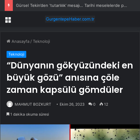
Gürsel Tekin’den ‘tutarlılık’ mesajı… Tarihi meselelerde pusula net olmalı
Menü
Anasayfa
/
Teknoloji
Teknoloji
“Dünyanın gökyüzündeki en
büyük gözü” anısına çöle
zaman kapsülü gömdüler
MAHMUT BOZKURT
Ekim 26, 2023
0
12
1 dakika okuma süresi