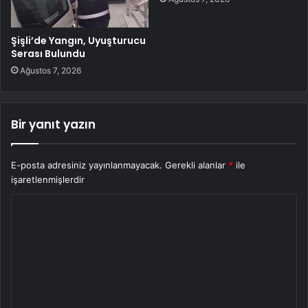
Şişli’de Yangın, Uyuşturucu
Serası Bulundu
Ağustos 7, 2026
Bir yanıt yazın
E-posta adresiniz yayınlanmayacak.
Gerekli alanlar
*
ile
işaretlenmişlerdir
Y
o
r
u
m
*