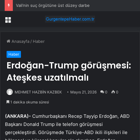
Vali’nin suç örgütüne üst düzey darbe
Menü
Anasayfa
/
Haber
Haber
Erdoğan-Trump görüşmesi:
Ateşkes uzatılmalı
MEHMET HAZBİN KAZBEK
Mayıs 21, 2026
0
0
1 dakika okuma süresi
(ANKARA)-
Cumhurbaşkanı Recep Tayyip Erdoğan, ABD
Başkanı Donald Trump ile telefon görüşmesi
gerçekleştirdi. Görüşmede Türkiye-ABD ikili ilişkileri ile