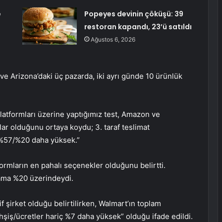
e
Popeyes devinin çöküşü: 39
restoran kapandı, 23’ü satıldı
Ağustos 6, 2026
ve Arizona’daki üç pazarda, iki ayrı günde 10 ürünlük
platformları üzerine yaptığımız test, Amazon ve
lar olduğunu ortaya koydu; 3. taraf teslimat
a %57/%20 daha yüksek.”
ormların en pahalı seçenekler olduğunu belirtti.
lama %20 üzerindeydi.
 şirket olduğu belirtilirken, Walmart’ın toplam
şiş/ücretler hariç %7 daha yüksek” olduğu ifade edildi.