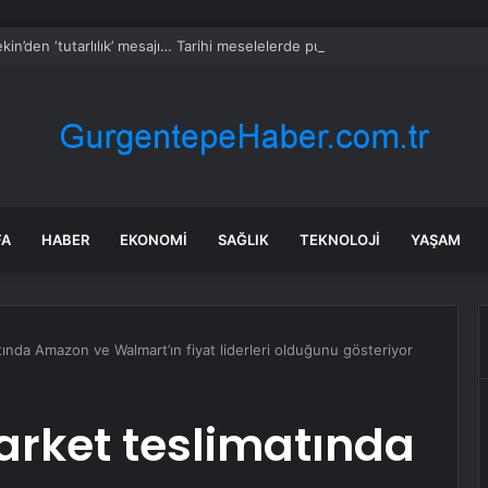
kin’den ‘tutarlılık’ mesajı… Tarihi meselelerde pusula net olmalı
FA
HABER
EKONOMI
SAĞLIK
TEKNOLOJI
YAŞAM
tında Amazon ve Walmart’ın fiyat liderleri olduğunu gösteriyor
market teslimatında