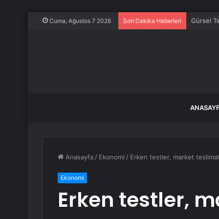
Gürsel Te
Cuma, Ağustos 7 2026
Son Dakika Haberleri
ANASAY
Anasayfa
/
Ekonomi
/
Erken testler, market teslima
Ekonomi
Erken testler, 