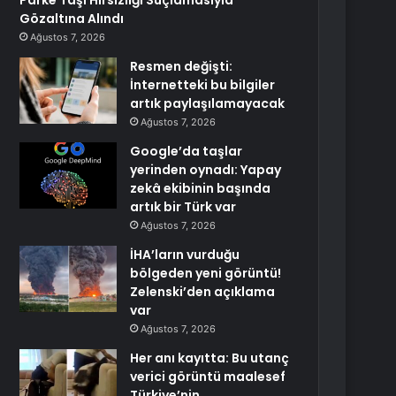
Parke Taşı Hırsızlığı Suçlamasıyla
Gözaltına Alındı
Ağustos 7, 2026
Resmen değişti:
İnternetteki bu bilgiler
artık paylaşılamayacak
Ağustos 7, 2026
Google’da taşlar
yerinden oynadı: Yapay
zekâ ekibinin başında
artık bir Türk var
Ağustos 7, 2026
İHA’ların vurduğu
bölgeden yeni görüntü!
Zelenski’den açıklama
var
Ağustos 7, 2026
Her anı kayıtta: Bu utanç
verici görüntü maalesef
Türkiye’nin