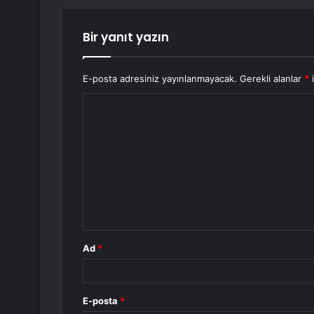
Bir yanıt yazın
E-posta adresiniz yayınlanmayacak.
Gerekli alanlar
*
i
Y
o
r
u
m
*
Ad
*
E-posta
*