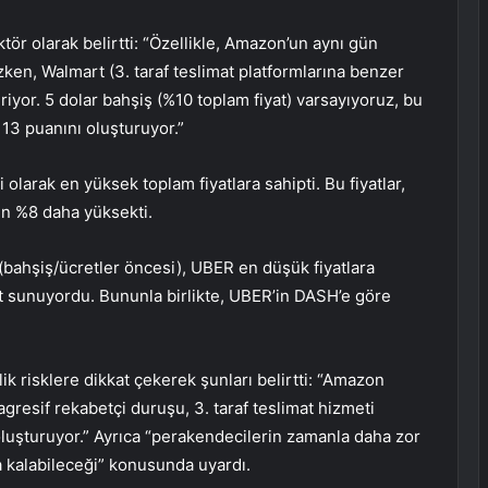
aktör olarak belirtti: “Özellikle, Amazon’un aynı gün
ken, Walmart (3. taraf teslimat platformlarına benzer
iyor. 5 dolar bahşiş (%10 toplam fiyat) varsayıyoruz, bu
 13 puanını oluşturuyor.”
olarak en yüksek toplam fiyatlara sahipti. Bu fiyatlar,
en %8 daha yüksekti.
(bahşiş/ücretler öncesi), UBER en düşük fiyatlara
sunuyordu. Bununla birlikte, UBER’in DASH’e göre
k risklere dikkat çekerek şunları belirtti: “Amazon
agresif rekabetçi duruşu, 3. taraf teslimat hizmeti
 oluşturuyor.” Ayrıca “perakendecilerin zamanla daha zor
ıya kalabileceği” konusunda uyardı.