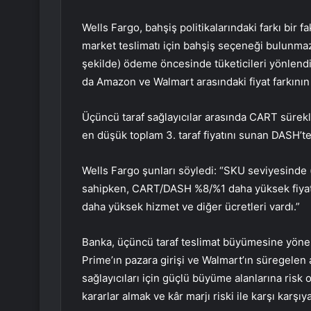
Wells Fargo, bahşiş politikalarındaki farkı bir f
market teslimatı için bahşiş seçeneği bulunmaz
şekilde) ödeme öncesinde tüketicileri yönlendir
da Amazon ve Walmart arasındaki fiyat farkının
Üçüncü taraf sağlayıcılar arasında CART sürekli 
en düşük toplam 3. taraf fiyatını sunan DASH’t
Wells Fargo şunları söyledi: “SKU seviyesinde 
sahipken, CART/DASH %8/%1 daha yüksek fiyat 
daha yüksek hizmet ve diğer ücretleri vardı.”
Banka, üçüncü taraf teslimat büyümesine yöneli
Prime’ın pazara girişi ve Walmart’ın süregelen 
sağlayıcıları için güçlü büyüme alanlarına risk
kararlar almak ve kâr marjı riski ile karşı karş