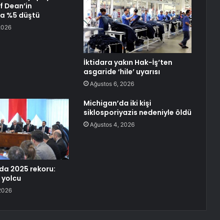
f Dean’in
la %5 düştü
2026
İktidara yakın Hak-İş’ten
asgaride ‘hile’ uyarısı
Ağustos 6, 2026
Michigan’da iki kişi
siklosporiyazis nedeniyle öldü
Ağustos 4, 2026
da 2025 rekoru:
 yolcu
2026