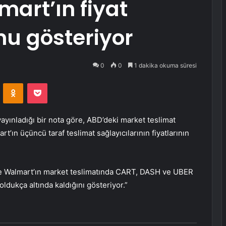
art’ın fiyat
nu gösteriyor
0
0
1 dakika okuma süresi
VKontakte
Odnoklassniki
Pocket
ınladığı bir nota göre, ABD’deki market teslimat
art
’ın üçüncü taraf teslimat sağlayıcılarının fiyatlarının
ve Walmart’ın market teslimatında CART,
DASH
ve
UBER
n oldukça altında kaldığını gösteriyor.”