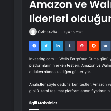
Amazon ve Walm
liderleri olduğu
ÜMİT SAVĞA
Eylül 15, 2025
Facebook
Twitter
LinkedIn
Tumblr
Pinterest
Reddit
Investing.com — Wells Fargo’nun Cuma günü yay
platformlarının erken testleri,
Amazon
ve
Walm
oldukça altında kaldığını gösteriyor.
Analistler şöyle dedi: “Erken testler, Amazon 
gibi 3. taraf teslimat platformlarının fiyatlarını
İlgili Makaleler