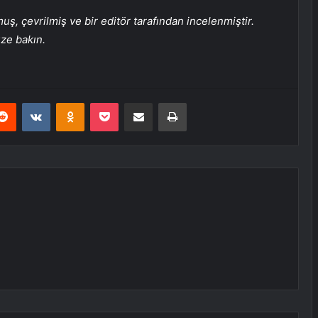
, çevrilmiş ve bir editör tarafından incelenmiştir.
üze bakın.
erest
Reddit
VKontakte
Odnoklassniki
Pocket
E-Posta ile paylaş
Yazdır