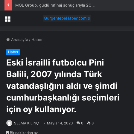
MOL Group, güçlü rafinaj sonuçlarıyla 2Ç tahminlerini aştı
Menü
Anasayfa
/
Haber
Haber
Eski İsrailli futbolcu Pini
Balili, 2007 yılında Türk
vatandaşlığını aldı ve şimdi
cumhurbaşkanlığı seçimleri
için oy kullanıyor.
SELMA KILINÇ
Mayıs 14, 2023
0
8
Bir dakikadan az