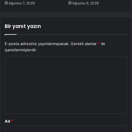
Ağustos 7, 2026
Ağustos 6, 2026
Bir yanıt yazın
E-posta adresiniz yayınlanmayacak.
Gerekli alanlar
*
ile
işaretlenmişlerdir
Y
o
r
u
m
*
Ad
*