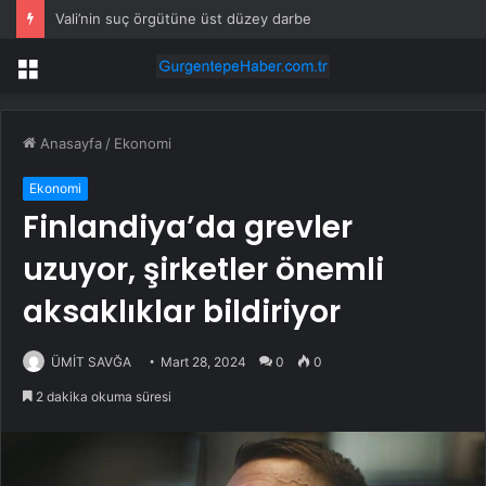
Vali’nin suç örgütüne üst düzey darbe
Menü
Anasayfa
/
Ekonomi
Ekonomi
Finlandiya’da grevler
uzuyor, şirketler önemli
aksaklıklar bildiriyor
ÜMİT SAVĞA
Mart 28, 2024
0
0
2 dakika okuma süresi