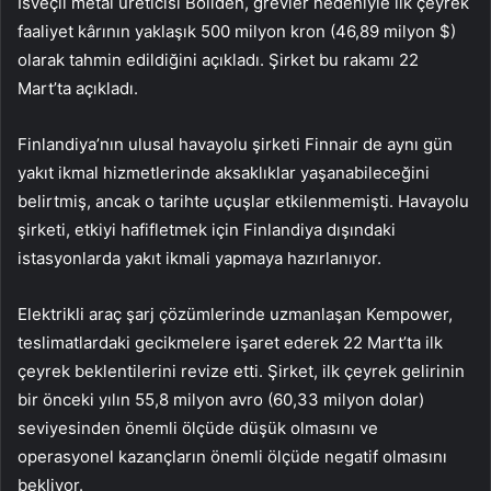
İsveçli metal üreticisi Boliden, grevler nedeniyle ilk çeyrek
faaliyet kârının yaklaşık 500 milyon kron (46,89 milyon $)
olarak tahmin edildiğini açıkladı. Şirket bu rakamı 22
Mart’ta açıkladı.
Finlandiya’nın ulusal havayolu şirketi Finnair de aynı gün
yakıt ikmal hizmetlerinde aksaklıklar yaşanabileceğini
belirtmiş, ancak o tarihte uçuşlar etkilenmemişti. Havayolu
şirketi, etkiyi hafifletmek için Finlandiya dışındaki
istasyonlarda yakıt ikmali yapmaya hazırlanıyor.
Elektrikli araç şarj çözümlerinde uzmanlaşan Kempower,
teslimatlardaki gecikmelere işaret ederek 22 Mart’ta ilk
çeyrek beklentilerini revize etti. Şirket, ilk çeyrek gelirinin
bir önceki yılın 55,8 milyon avro (60,33 milyon dolar)
seviyesinden önemli ölçüde düşük olmasını ve
operasyonel kazançların önemli ölçüde negatif olmasını
bekliyor.