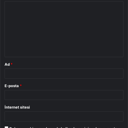
Y
o
r
u
m
*
Ad
*
E-posta
*
İnternet sitesi