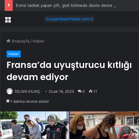
Evine tadilat yapan çift, gizli bölmede deste deste para buldu
Menü
Anasayfa
/
Haber
Haber
Fransa’da uyuşturucu kıtlığı
devam ediyor
SELMA KILINÇ
Ocak 16, 2023
0
11
1 dakika okuma süresi