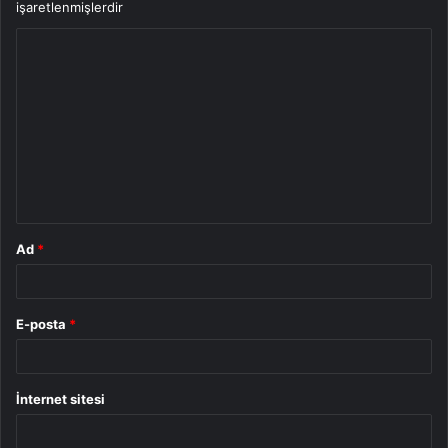
işaretlenmişlerdir
Y
o
r
u
m
*
Ad
*
E-posta
*
İnternet sitesi