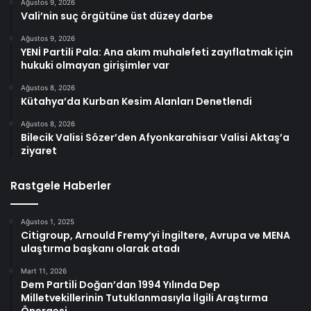
Ağustos 9, 2026
Vali’nin suç örgütüne üst düzey darbe
Ağustos 9, 2026
YENİ Partili Pala: Ana akım muhalefeti zayıflatmak için
hukuki olmayan girişimler var
Ağustos 8, 2026
Kütahya’da Kurban Kesim Alanları Denetlendi
Ağustos 8, 2026
Bilecik Valisi Sözer’den Afyonkarahisar Valisi Aktaş’a
ziyaret
Rastgele Haberler
Ağustos 1, 2025
Citigroup, Arnould Fremy’yi İngiltere, Avrupa ve MENA
ulaştırma başkanı olarak atadı
Mart 11, 2026
Dem Partili Doğan’dan 1994 Yılında Dep
Milletvekillerinin Tutuklanmasıyla İlgili Araştırma
Önergesi