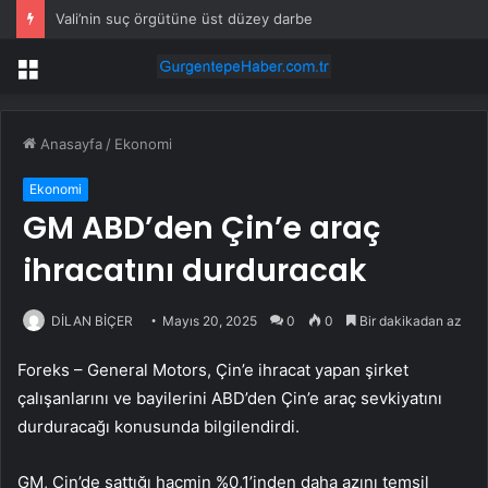
Vali’nin suç örgütüne üst düzey darbe
Menü
Anasayfa
/
Ekonomi
Ekonomi
GM ABD’den Çin’e araç
ihracatını durduracak
DİLAN BİÇER
Mayıs 20, 2025
0
0
Bir dakikadan az
Foreks – General Motors, Çin’e ihracat yapan şirket
çalışanlarını ve bayilerini ABD’den Çin’e araç sevkiyatını
durduracağı konusunda bilgilendirdi.
GM, Çin’de sattığı hacmin %0,1’inden daha azını temsil