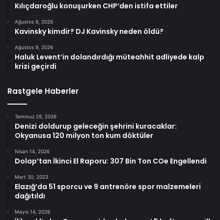
Kılıçdaroğlu konuşurken CHP’den istifa ettiler
Ağustos 9, 2026
Kavinsky kimdir? DJ Kavinsky neden öldü?
Ağustos 9, 2026
Haluk Levent’in dolandırdığı müteahhit adliyede kalp
krizi geçirdi
Rastgele Haberler
Temmuz 29, 2026
Denizi doldurup geleceğin şehrini kuracaklar:
Okyanusa 120 milyon ton kum döktüler
Nisan 14, 2026
Dolap’tan İkinci El Raporu: 307 Bin Ton COe Engellendi
Mart 30, 2023
Elazığ’da 51 sporcu ve 9 antrenöre spor malzemeleri
dağıtıldı
Mayıs 14, 2026