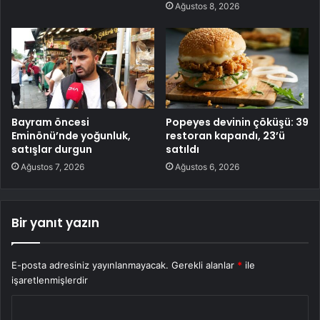
Ağustos 8, 2026
Bayram öncesi
Popeyes devinin çöküşü: 39
Eminönü’nde yoğunluk,
restoran kapandı, 23’ü
satışlar durgun
satıldı
Ağustos 7, 2026
Ağustos 6, 2026
Bir yanıt yazın
E-posta adresiniz yayınlanmayacak.
Gerekli alanlar
*
ile
işaretlenmişlerdir
Y