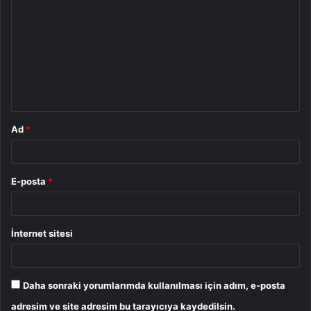
o
r
u
m
*
Ad
*
E-posta
*
İnternet sitesi
Daha sonraki yorumlarımda kullanılması için adım, e-posta
adresim ve site adresim bu tarayıcıya kaydedilsin.