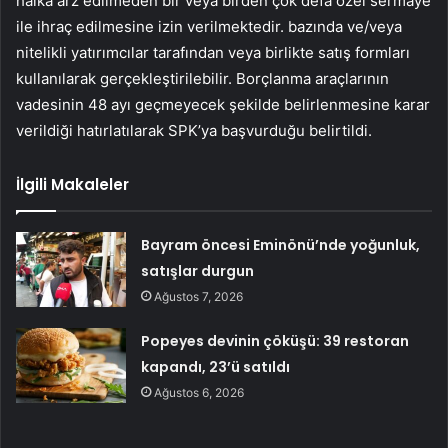
halka arz edilmeden bir veya birden çok defa özel sermaye
ile ihraç edilmesine izin verilmektedir. bazında ve/veya
nitelikli yatırımcılar tarafından veya birlikte satış formları
kullanılarak gerçekleştirilebilir. Borçlanma araçlarının
vadesinin 48 ayı geçmeyecek şekilde belirlenmesine karar
verildiği hatırlatılarak SPK’ya başvurduğu belirtildi.
İlgili Makaleler
Bayram öncesi Eminönü’nde yoğunluk,
satışlar durgun
Ağustos 7, 2026
Popeyes devinin çöküşü: 39 restoran
kapandı, 23’ü satıldı
Ağustos 6, 2026