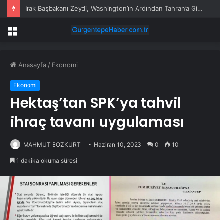
Irak Başbakanı Zeydi, Washington’ın Ardından Tahran’a Gidiyor
Menü
Anasayfa
/
Ekonomi
Ekonomi
Hektaş’tan SPK’ya tahvil
ihraç tavanı uygulaması
MAHMUT BOZKURT
Haziran 10, 2023
0
10
1 dakika okuma süresi