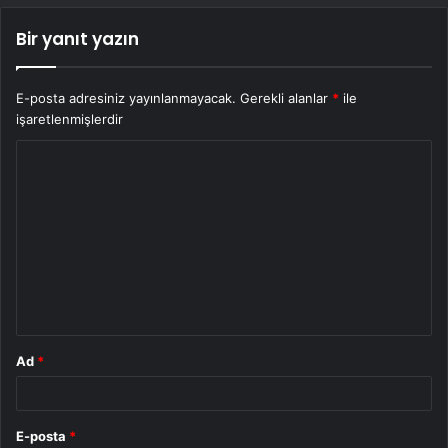
Bir yanıt yazın
E-posta adresiniz yayınlanmayacak.
Gerekli alanlar
*
ile
işaretlenmişlerdir
Y
o
r
u
m
*
Ad
*
E-posta
*