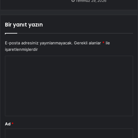
Temmuz 29, 2026
Bir yanıt yazın
E-posta adresiniz yayınlanmayacak.
Gerekli alanlar
*
ile
işaretlenmişlerdir
Y
o
r
u
m
*
Ad
*