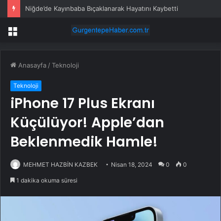
Niğde’de Kayınbaba Bıçaklanarak Hayatını Kaybetti
Menü
Anasayfa
/
Teknoloji
Teknoloji
iPhone 17 Plus Ekranı
Küçülüyor! Apple’dan
Beklenmedik Hamle!
MEHMET HAZBİN KAZBEK
Nisan 18, 2024
0
0
1 dakika okuma süresi