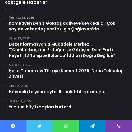
Rastgele Haberler
Temmuz 29, 2026
Komedyen Deniz Göktaş adliyeye sevk edildi: Çok
sayıda vatandaş destek için Çağlayan’da
Nisan 12, 2025
Dezenformasyonla Mücadele Merkezi:
“‘Cumhurbaşkanı Erdoğan ile Görüşen Dem Parti
Heyeti ’13 Talepte Bulundu’ İddiası Doğru Değildir”
Mayıs 12, 2025
Hello Tomorrow Türkiye Summit 2025: Derin Teknoloji
Zirvesi
Ocak 2, 2026
Havacılıkta yeni sayfa: 6 tonluk tiltrotor uçtu
Haziran 4, 2025
Yıldırım büyükbaşları kurtardı
Facebook
Twitter
WhatsApp
Telegram
Viber