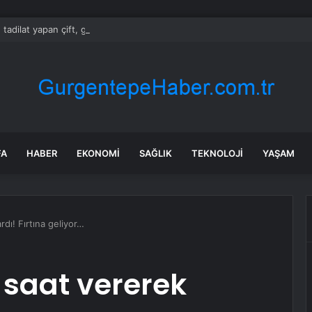
 tadilat yapan çift, gizli bölmede deste deste para buldu
FA
HABER
EKONOMI
SAĞLIK
TEKNOLOJI
YAŞAM
rdı! Fırtına geliyor…
i saat vererek