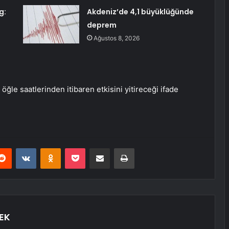
g:
Akdeniz’de 4,1 büyüklüğünde
deprem
Ağustos 8, 2026
öğle saatlerinden itibaren etkisini yitireceği ifade
erest
Reddit
VKontakte
Odnoklassniki
Pocket
E-Posta ile paylaş
Yazdır
EK