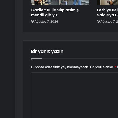
Gaziler: Kullanılıp atılmış
Fethiye Be
mendil gibiyiz
Saldırıya 
Ağustos 7, 2026
Ağustos 7, 
Bir yanıt yazın
E-posta adresiniz yayınlanmayacak.
Gerekli alanlar
*
i
Y
o
r
u
m
*