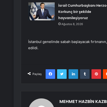
İsrail Cumhurbaşkanı Herzo
Korkunç bir şekilde
hayvanileşiyoruz
Ağustos 8, 2026
İstanbul genelinde sabah başlayacak fırtınanın, 
edildi.
Facebook
Twitter
LinkedIn
Tumblr
Pint
Paylaş
MEHMET HAZBİN KAZB