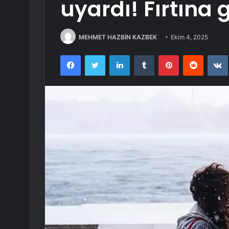
uyardı! Fırtına 
MEHMET HAZBİN KAZBEK
Ekim 4, 2025
Facebook
Twitter
LinkedIn
Tumblr
Pinterest
Reddit