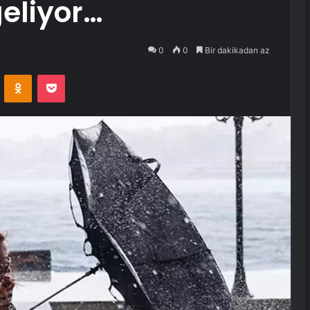
geliyor…
0
0
Bir dakikadan az
VKontakte
Odnoklassniki
Pocket