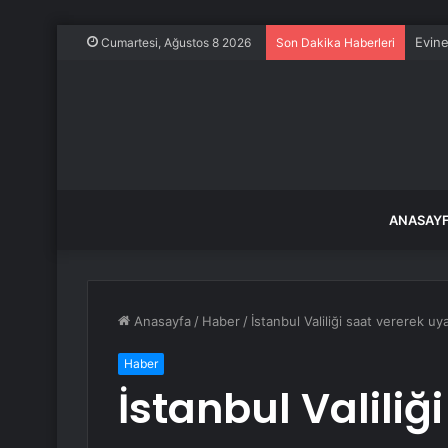
Evine
Cumartesi, Ağustos 8 2026
Son Dakika Haberleri
ANASAY
Anasayfa
/
Haber
/
İstanbul Valiliği saat vererek uya
Haber
İstanbul Valiliğ