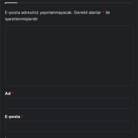
E-posta adresiniz yayınlanmayacak.
Gerekli alanlar
*
ile
işaretlenmişlerdir
Y
o
r
u
m
*
Ad
*
E-posta
*