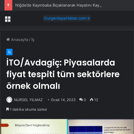
Niğde’de Kayınbaba Bıçaklanarak Hayatını Kaybetti
Menü
Anasayfa
/
İş
İş
İTO/Avdagiç: Piyasalarda
fiyat tespiti tüm sektörlere
örnek olmalı
NURSEL YILMAZ
Ocak 14, 2023
0
12
1 dakika okuma süresi