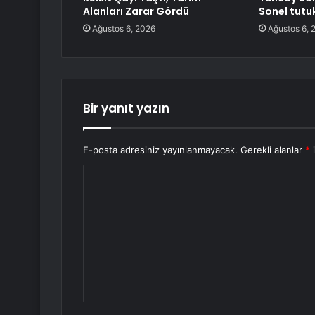
Alanları Zarar Gördü
Sonel tutu
Ağustos 6, 2026
Ağustos 6, 
Bir yanıt yazın
E-posta adresiniz yayınlanmayacak.
Gerekli alanlar
*
i
Y
o
r
u
m
*