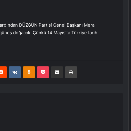
n ardından DÜZGÜN Partisi Genel Başkanı Meral
 güneş doğacak. Çünkü 14 Mayıs’ta Türkiye tarih
erest
Reddit
VKontakte
Odnoklassniki
Pocket
E-Posta ile paylaş
Yazdır