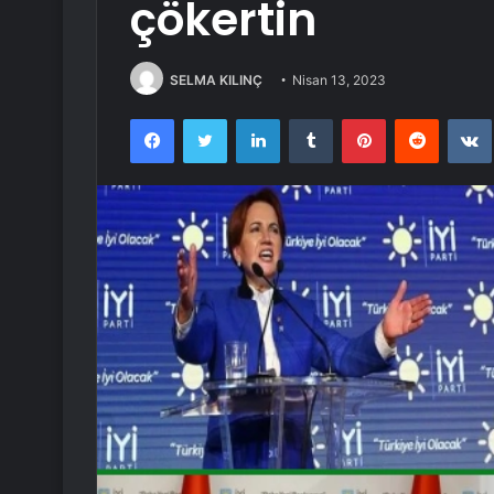
çökertin
SELMA KILINÇ
Nisan 13, 2023
Facebook
Twitter
LinkedIn
Tumblr
Pinterest
Reddit