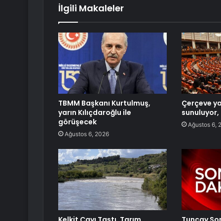
İlgili Makaleler
TBMM Başkanı Kurtulmuş,
Çerçeve y
yarın Kılıçdaroğlu ile
sunuluyor, 
görüşecek
Ağustos 6, 
Ağustos 6, 2026
Kelkit Çayı Taştı, Tarım
Tuncay Son