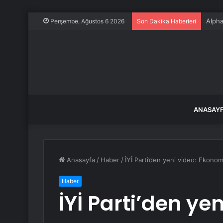
Alpha
Perşembe, Ağustos 6 2026
Son Dakika Haberleri
ANASAY
Anasayfa
/
Haber
/
İYİ Parti’den yeni video: Ekonom
Haber
İYİ Parti’den ye