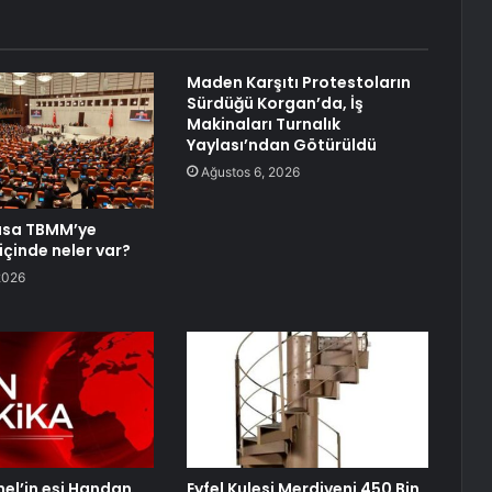
Maden Karşıtı Protestoların
Sürdüğü Korgan’da, İş
Makinaları Turnalık
Yaylası’ndan Götürüldü
Ağustos 6, 2026
asa TBMM’ye
içinde neler var?
2026
el’in eşi Handan
Eyfel Kulesi Merdiveni 450 Bin