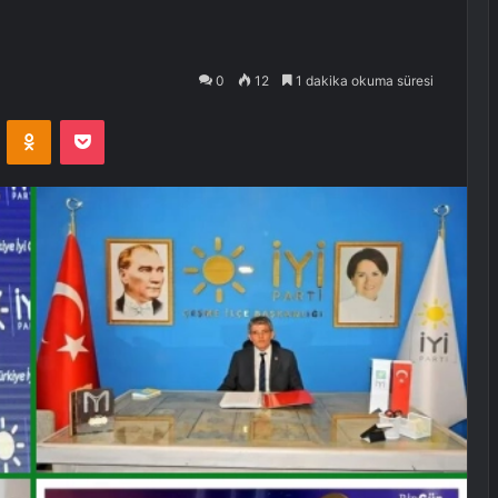
0
12
1 dakika okuma süresi
VKontakte
Odnoklassniki
Pocket