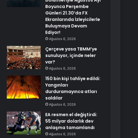
bölümleriyle Ağustos Ayı
Boyunca Perşembe
Günleri 21.30’da FX
Ekranlarında İzleyicilerle
Buluşmaya Devam
Ediyor!
Ağustos 6, 2026
Çerçeve yasa TBMM’ye
sunuluyor, içinde neler
var?
Ağustos 6, 2026
150 bin kişi tahliye edildi:
Yangınları
durduramayınca atları
saldılar
Ağustos 6, 2026
EA resmen el değiştirdi:
55 milyar dolarlık dev
anlaşma tamamlandı
Ağustos 6, 2026