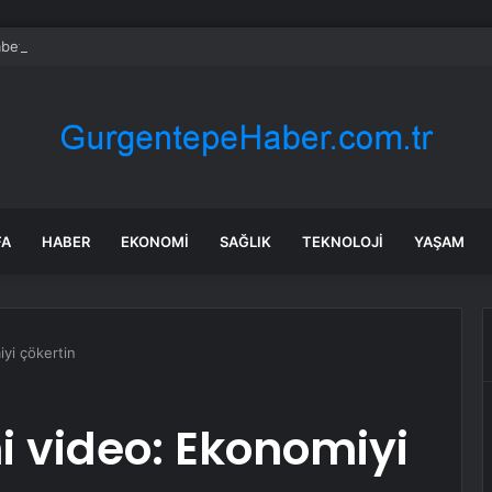
bet hisseleri yapay zeka öncüsü Jeff Dean’in ayrılmasıyla %5 düştü
FA
HABER
EKONOMI
SAĞLIK
TEKNOLOJI
YAŞAM
iyi çökertin
ni video: Ekonomiyi