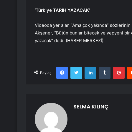
‘Türkiye TARİH YAZACAK’
Videoda yer alan “Ama çok yakında” sözlerini
Akşener, “Bütün bunlar bitecek ve yepyeni bir
yazacak” dedi. (HABER MERKEZİ)
Facebook
Twitter
LinkedIn
Tumblr
Pint
Paylaş
SELMA KILINÇ