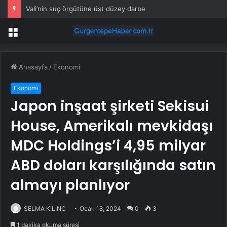
Vali’nin suç örgütüne üst düzey darbe
Menü
Anasayfa
/
Ekonomi
Ekonomi
Japon inşaat şirketi Sekisui
House, Amerikalı mevkidaşı
MDC Holdings’i 4,95 milyar
ABD doları karşılığında satın
almayı planlıyor
SELMA KILINÇ
Ocak 18, 2024
0
3
1 dakika okuma süresi