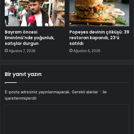
Bayram öncesi
Popeyes devinin çöküşü: 39
Eminönü’nde yoğunluk,
restoran kapandı, 23’ü
satışlar durgun
satıldı
Ağustos 7, 2026
Ağustos 6, 2026
Bir yanıt yazın
E-posta adresiniz yayınlanmayacak.
Gerekli alanlar
*
ile
işaretlenmişlerdir
Y
o
r