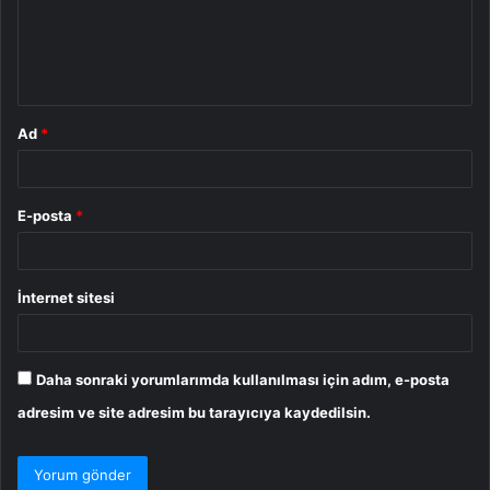
u
m
*
Ad
*
E-posta
*
İnternet sitesi
Daha sonraki yorumlarımda kullanılması için adım, e-posta
adresim ve site adresim bu tarayıcıya kaydedilsin.