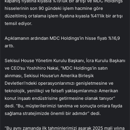
kapanış fiyatına kıyasla %19’luk bir artışı ve MDC Holdings
hisselerinin son 90 gündeki işlem hacmine göre
düzeltilmiş ortalama işlem fiyatına kıyasla %41’lik bir artışı
temsil ediyor.
Açıklamanın ardından MDC Holdings’in hisse fiyatı %16,9
arttı.
Sekisui House Yönetim Kurulu Başkanı, İcra Kurulu Başkanı
ve CEO’su Yoshihiro Nakai, “MDC Holdings’in satın
alınması, Sekisui House’un Amerika Birleşik
Devletleri’ndeki operasyonlarımızı genişletmesine ve
teknolojik, yenilikçi ve felsefi yaklaşımlarımızı Amerikan
konut inşaatı endüstrisine getirmesine olanak tanıyor”
dedi. “Bu, müşterilerimizi tanıtma ve sonuçta onlara fayda
sağlama stratejimizde önemli bir adımdır” dedi.
“Bu aynı zamanda ilk tahminlerimizi aşarak 2025 mali yılına