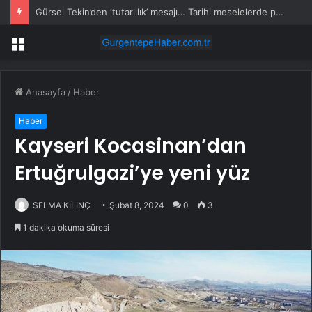
Gürsel Tekin’den ‘tutarlılık’ mesajı… Tarihi meselelerde pusula net olmalı
Menü
Anasayfa
/
Haber
Haber
Kayseri Kocasinan’dan
Ertuğrulgazi’ye yeni yüz
SELMA KILINÇ
Şubat 8, 2024
0
3
1 dakika okuma süresi