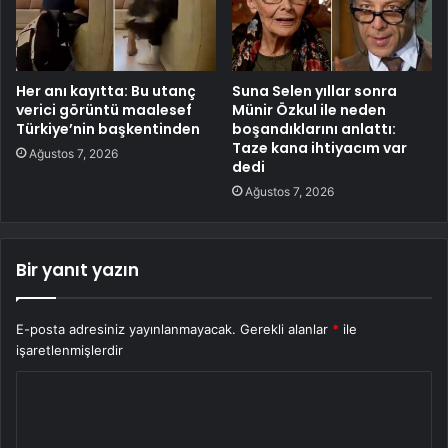
Her anı kayıtta: Bu utanç
Suna Selen yıllar sonra
verici görüntü maalesef
Münir Özkul ile neden
Türkiye’nin başkentinden
boşandıklarını anlattı:
Taze kana ihtiyacım var
Ağustos 7, 2026
dedi
Ağustos 7, 2026
Bir yanıt yazın
E-posta adresiniz yayınlanmayacak.
Gerekli alanlar
*
ile
işaretlenmişlerdir
Y
o
r