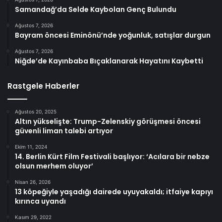
Samandağ’da Selde Kaybolan Genç Bulundu
Ağustos 7, 2026
Bayram öncesi Eminönü’nde yoğunluk, satışlar durgun
Ağustos 7, 2026
Niğde’de Kayınbaba Bıçaklanarak Hayatını Kaybetti
Rastgele Haberler
Ağustos 20, 2025
Altın yükselişte: Trump-Zelenskiy görüşmesi öncesi
güvenli liman talebi artıyor
Ekim 11, 2024
14. Berlin Kürt Film Festivali başlıyor: ‘Acılara bir nebze
olsun merhem oluyor’
Nisan 26, 2026
13 köpeğiyle yaşadığı dairede uyuyakaldı; itfaiye kapıyı
kırınca uyandı
Kasım 29, 2022