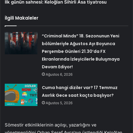
İlk günün sahnesi: Keloğlan Sihirli Asa tiyatrosu
İlgili Makaleler
“Criminal Minds” 18. Sezonunun Yeni
bölümleriyle Ağustos Ayı Boyunca
Perşembe Günleri 21.30’da FX
Ekranlarında İzleyicilerle Buluşmaya
Devam Ediyor!
Ağustos 6, 2026
Cuma hangi diziler var? 17 Temmuz
Asırlık Gece saat kaçta başlıyor?
Ağustos 5, 2026
Sömestir etkinliklerinin açılışı, yazarlığını ve
yönetmenliğini Orhan Şeref Ayça’nın üstlendiği Keloğlan