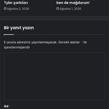
Tyler şarkıları
ben de mağdurum’
Ağustos 2, 2026
Ağustos 1, 2026
Bir yanıt yazın
E-posta adresiniz yayınlanmayacak.
Gerekli alanlar
*
ile
işaretlenmişlerdir
Y
o
r
u
m
*
Ad
*