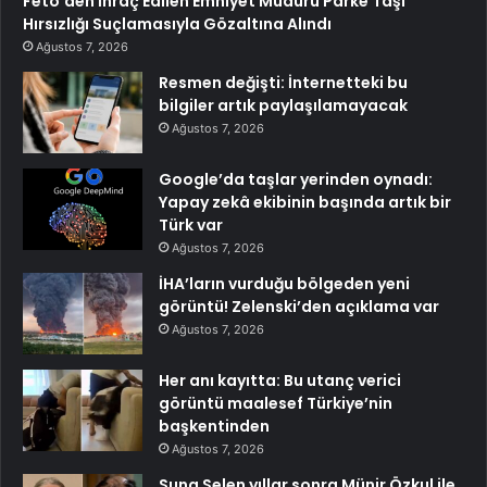
Fetö’den İhraç Edilen Emniyet Müdürü Parke Taşı
Hırsızlığı Suçlamasıyla Gözaltına Alındı
Ağustos 7, 2026
Resmen değişti: İnternetteki bu
bilgiler artık paylaşılamayacak
Ağustos 7, 2026
Google’da taşlar yerinden oynadı:
Yapay zekâ ekibinin başında artık bir
Türk var
Ağustos 7, 2026
İHA’ların vurduğu bölgeden yeni
görüntü! Zelenski’den açıklama var
Ağustos 7, 2026
Her anı kayıtta: Bu utanç verici
görüntü maalesef Türkiye’nin
başkentinden
Ağustos 7, 2026
Suna Selen yıllar sonra Münir Özkul ile