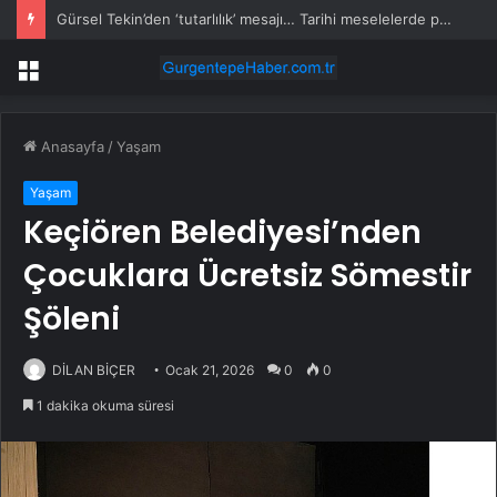
Gürsel Tekin’den ‘tutarlılık’ mesajı… Tarihi meselelerde pusula net olmalı
Menü
Anasayfa
/
Yaşam
Yaşam
Keçiören Belediyesi’nden
Çocuklara Ücretsiz Sömestir
Şöleni
DİLAN BİÇER
Ocak 21, 2026
0
0
1 dakika okuma süresi