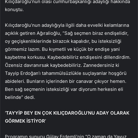
Kılıçdaroğlu’nun olası cumhurbaşkanlığı adaylığı hakkında
konuştu.
Kılıçdaroğlu’nun adaylığıyla ilgili daha evvelki kelamlarına
açıklık getiren Ağıralioğlu, “Sağ seçmen biraz endişelidir,
oy geçişkenliklerinde birazcık kapalıdır, bu isteksizliği
görmemiz lazım. Bu kıymetli ve küçük bir endişe yani
kaybetme korkusu. Kaybedebiliriz endişesini dillendirdim.
Özensiz davranırsak kaybedebiliriz. Zannedersiniz ki
Tayyip Erdoğan’ı tahammülsüzlükle suçlayanlar hoşgörü
abideleri. Bunların içlerinden bir canavar çıkıyor hemen.
Ben sağ seçmenin isteksizliği var diyorum herkesin eli
belinde” dedi.
‘TAYYİP BEY EN ÇOK KILIÇDAROĞLU’NU ADAY OLARAK
GÖRMEK İSTİYOR’
Programın sunucu Gülay Erdemli’nin “O zaman da Yavuz