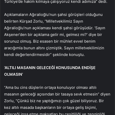
Türkiye’de hakim kılmaya çalışıyoruz kendi adımıza” dedi.
Açıklamaların Ağıralioğlu’nun şahsi görüşleri olduğunu
belirten Kürşad Zorlu, “Milletvekilimiz Sayın
Ağıralioğlu’nun açıklaması kendi şahsi görüşüdür. ‘Sayın
Akşener’den bir açıklama gelir mi, gelmez mi?’ diye bir
sorunuz olmuş. Biz esasen bir mühlet evvel benim
aracığımla bunun altını çizmiştik. Sayın milletvekilimizin
kendi değerlendirmesidir” şeklinde konuştu.
‘ALTILI MASANIN GELECEĞİ KONUSUNDA ENDİŞE
OLMASIN’
“Ama bu cins düşlerin ortaya konuluyor olması altılı
masanın geleceği açısından bir tasaya sevk etmesin” diyen
Zorlu, “Çünkü biz ne yaptığımızı çok güzel biliyoruz. Bir
kez altılı masada başkanların bir ortaya geliş biçimi,
geleceği inşa etme maksatları bu çeşitliliği ve zenginliği