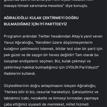
masaya itimadı sarsmama meselesi” diye konuştu.
AĞIRALİOĞLU: KULAK ÇEKTİRMEYİ DOĞRU
BULMADIĞIMIZ İÇİN İYİ PARTİ’DEYİZ
Programın ardından Twitter hesabından Altay’a yanıt veren
Yavuz Ağıralioğlu, “Kendileri üzere düşünmeyenlerin
kulağının çekilmesini istemek, iktidar tezi olan bir parti için
pek güzel ve de saygın bir heves değildir! Tam olarak bu
üsluptan endişelenir seçmen. Biz, kulak çekmeyi ve
çektirmeyi hakikat bulmadığımız için UYGUN Parti’deyiz!”
ifadelerini kullandı.
Söylediklerinin doğru anlaşılmasını isteyen Ağıralioğlu,
“Herkes bilir ki biz, cesurlar hareketiyiz. Şahsiyetimiz ve
tabiatımız icabı, nezaketle ve kimseyi kırmadan yapmaya
çaba ettiğimiz siyaseti de memleket, millet hizmeti