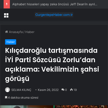
Alphabet hisseleri yapay zeka öncüsü Jeff Dean’in ayrılmasıyla %5 düştü
Menü
Anasayfa
/
Haber
Haber
Kılıçdaroğlu tartışmasında
İYİ Parti Sözcüsü Zorlu’dan
açıklama: Vekilimizin şahsi
görüşü
SELMA KILINÇ
Kasım 26, 2022
0
19
4 dakika okuma süresi