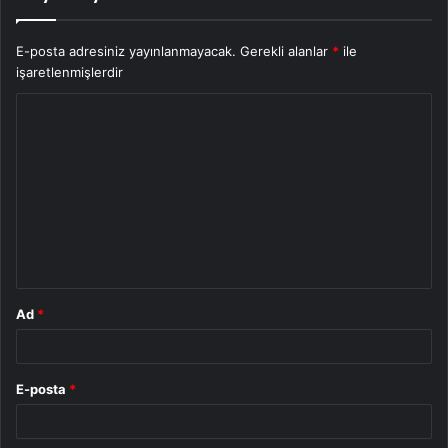
E-posta adresiniz yayınlanmayacak.
Gerekli alanlar
*
ile
işaretlenmişlerdir
Y
o
r
u
m
*
Ad
*
E-posta
*