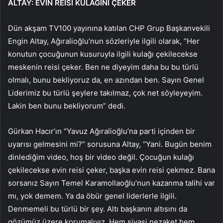
ALTAY: EVİN REİSİ KULAĞINI ÇEKER
Dün akşam TV100 yayınına katılan CHP Grup Başkanvekili
Engin Altay, Ağıralioğlu’nun sözleriyle ilgili olarak, “Her
konutun çocuğunun kusuruyla ilgili kulağı çekilecekse
meskenin reisi çeker. Ben ne diyeyim daha bu bu türlü
olmalı, bunu bekliyoruz da, en azından ben. Sayın Genel
Liderimiz bu türlü şeylere takılmaz, çok net söyleyeyim.
Lakin ben bunu bekliyorum” dedi.
Gürkan Hacır’ın “Yavuz Ağıralioğlu’na parti içinden bir
uyarısı gelmesini mi?” sorusuna Altay, “Yani. Bugün benim
dinlediğim video, hoş bir video değil. Çocuğun kulağı
çekilecekse evin reisi çeker, başka evin reisi çekmez. Bana
sorsanız Sayın Temel Karamollaoğlu’nun kazanma talihi var
mı, yok demem. Ya da öbür genel liderlerle ilgili.
Denmemeli bu türlü bir şey. Altı başkanın altısını da
gözümüz üzere korumalıyız. Hem siyasi nezaket hem