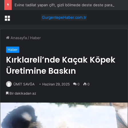
Evine tadilat yapan çift, gizli bölmede deste deste para buldu
Menü
Anasayfa
/
Haber
Haber
Kırklareli’nde Kaçak Köpek
Üretimine Baskın
ÜMİT SAVĞA
Haziran 29, 2025
0
0
Bir dakikadan az