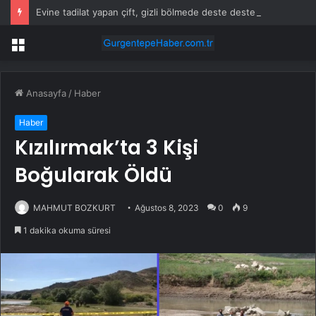
Evine tadilat yapan çift, gizli bölmede deste deste para buldu
Menü
Anasayfa
/
Haber
Haber
Kızılırmak’ta 3 Kişi
Boğularak Öldü
MAHMUT BOZKURT
Ağustos 8, 2023
0
9
1 dakika okuma süresi