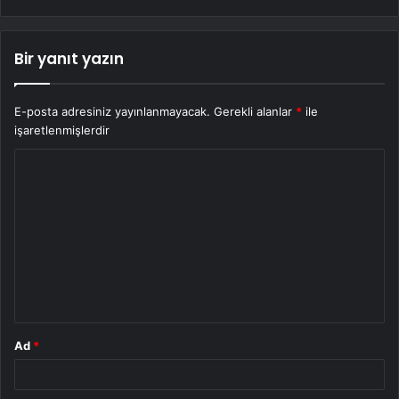
Bir yanıt yazın
E-posta adresiniz yayınlanmayacak.
Gerekli alanlar
*
ile
işaretlenmişlerdir
Y
o
r
u
m
*
Ad
*