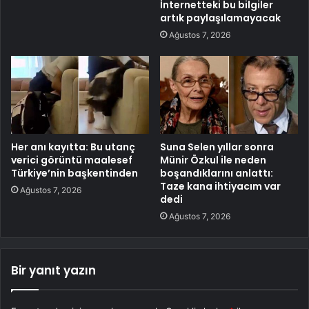
İnternetteki bu bilgiler
artık paylaşılamayacak
Ağustos 7, 2026
Her anı kayıtta: Bu utanç
Suna Selen yıllar sonra
verici görüntü maalesef
Münir Özkul ile neden
Türkiye’nin başkentinden
boşandıklarını anlattı:
Taze kana ihtiyacım var
Ağustos 7, 2026
dedi
Ağustos 7, 2026
Bir yanıt yazın