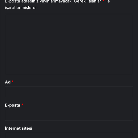
E-posta adresiniz yayınlanmayacak.
Gerekli alanlar
*
ile
işaretlenmişlerdir
Y
o
r
u
m
*
Ad
*
E-posta
*
İnternet sitesi