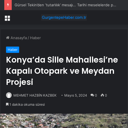
Gürsel Tekin’den ‘tutarlılık’ mesajı… Tarihi meselelerde pusula net olmalı
Menü
Anasayfa
/
Haber
Haber
Konya’da Sille Mahallesi’ne
Kapalı Otopark ve Meydan
Projesi
MEHMET HAZBİN KAZBEK
Mayıs 5, 2024
0
0
1 dakika okuma süresi