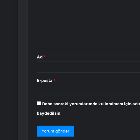
o
r
u
m
*
Ad
*
E-posta
*
Daha sonraki yorumlarımda kullanılması için adı
kaydedilsin.