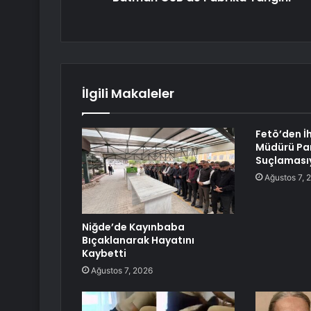
İlgili Makaleler
Fetö’den İ
Müdürü Park
Suçlamasıy
Ağustos 7, 
Niğde’de Kayınbaba
Bıçaklanarak Hayatını
Kaybetti
Ağustos 7, 2026