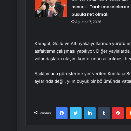
mesajı… Tarihi meselelerde
pusula net olmalı
Ağustos 7, 2026
Karagöl, Göllü ve Altınyaka yollarında yürütül
asfaltlama çalışması yapılıyor. Diğer yaylalard
vatandaşların ulaşım konforunun artırılması he
Açıklamada görüşlerine yer verilen Kumluca Be
aylarında değil, yılın büyük bir bölümünde vatan
Facebook
Twitter
LinkedIn
Tumblr
Pint
Paylaş