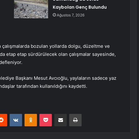
Kaybolan Genç Bulundu
Ağustos 7, 2026
en çalışmalarda bozulan yollarda dolgu, düzeltme ve
a da etap etap sürdürülecek olan çalışmalar sayesinde,
defleniyor.
lediye Başkanı Mesut Avcıoğlu, yaylaların sadece yaz
daşlar tarafından kullanıldığını kaydetti.
erest
Reddit
VKontakte
Odnoklassniki
Pocket
E-Posta ile paylaş
Yazdır