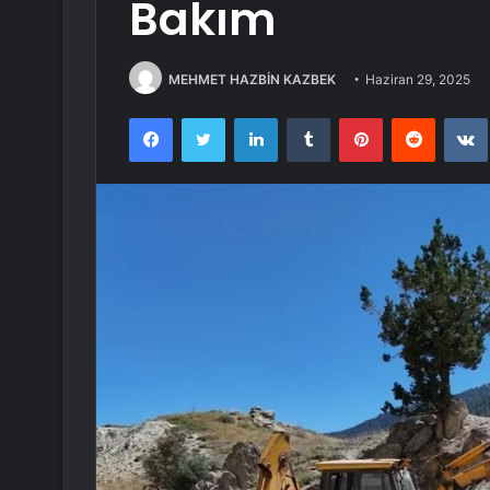
Bakım
MEHMET HAZBİN KAZBEK
Haziran 29, 2025
Facebook
Twitter
LinkedIn
Tumblr
Pinterest
Reddit