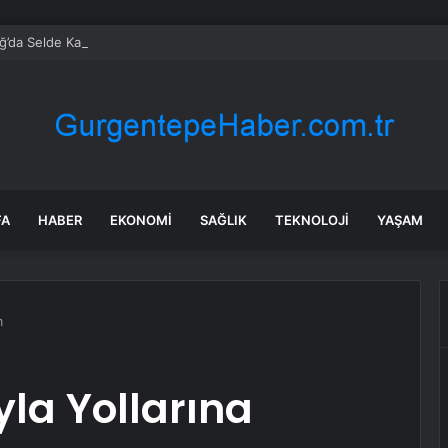
’da Selde Kaybolan Genç Bulundu
FA
HABER
EKONOMI
SAĞLIK
TEKNOLOJI
YAŞAM
m
la Yollarına