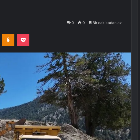
0
0
Bir dakikadan az
VKontakte
Odnoklassniki
Pocket