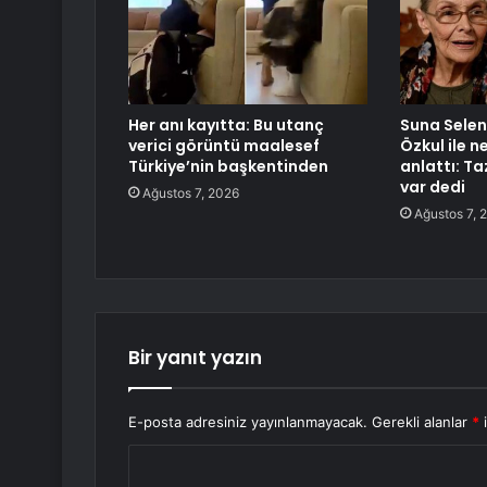
Her anı kayıtta: Bu utanç
Suna Selen 
verici görüntü maalesef
Özkul ile 
Türkiye’nin başkentinden
anlattı: T
var dedi
Ağustos 7, 2026
Ağustos 7, 
Bir yanıt yazın
E-posta adresiniz yayınlanmayacak.
Gerekli alanlar
*
i
Y