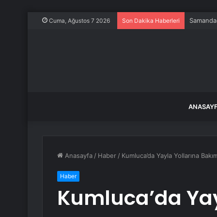
Samandağ
Cuma, Ağustos 7 2026
Son Dakika Haberleri
ANASAY
Anasayfa
/
Haber
/
Kumluca’da Yayla Yollarına Bakı
Haber
Kumluca’da Yay