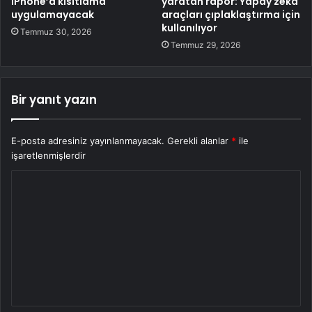
iPhone’a kısıtlama
yaratan rapor: Yapay zekâ
uygulamayacak
araçları çıplaklaştırma için
kullanılıyor
Temmuz 30, 2026
Temmuz 29, 2026
Bir yanıt yazın
E-posta adresiniz yayınlanmayacak.
Gerekli alanlar
*
ile
işaretlenmişlerdir
Y
o
r
u
m
*