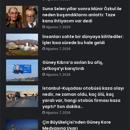
Suna Selen yıllar sonra Münir Özkul ile
neden boşandıklarını anlattı: Taze
kana ihtiyacım var dedi
Ağustos 7, 2026
İnsanları sahte bir dünyaya kilitlediler:
İşler kısa sürede bu hale geldi
Ağustos 7, 2026
Güney Kıbrıs’a asılan bu afiş,
Lefkoşa’yı karıştırdı
Ağustos 7, 2026
İstanbul-Kuşadası otobüsü kaza olayı
nedir, ne zaman oldu, kaç ölü, kaç
yaralı var, hangi otobüs firması kaza
yaptı? Son dakika…
Ağustos 7, 2026
Çin Büyükelçisi’nden Güney Kore
Medyasına Uyarı