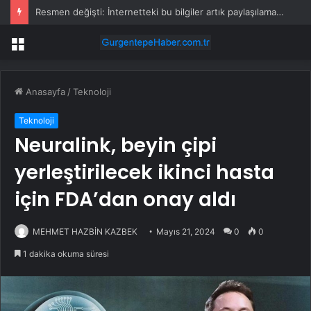
Resmen değişti: İnternetteki bu bilgiler artık paylaşılamayacak
Menü
Anasayfa
/
Teknoloji
Teknoloji
Neuralink, beyin çipi
yerleştirilecek ikinci hasta
için FDA’dan onay aldı
MEHMET HAZBİN KAZBEK
Mayıs 21, 2024
0
0
1 dakika okuma süresi