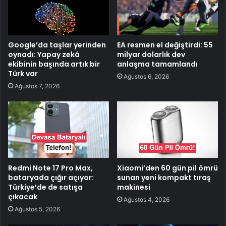
Google’da taşlar yerinden
EA resmen el değiştirdi: 55
oynadı: Yapay zekâ
milyar dolarlık dev
ekibinin başında artık bir
anlaşma tamamlandı
Türk var
Ağustos 6, 2026
Ağustos 7, 2026
Redmi Note 17 Pro Max,
Xiaomi’den 60 gün pil ömrü
bataryada çığır açıyor:
sunan yeni kompakt tıraş
Türkiye’de de satışa
makinesi
çıkacak
Ağustos 4, 2026
Ağustos 5, 2026