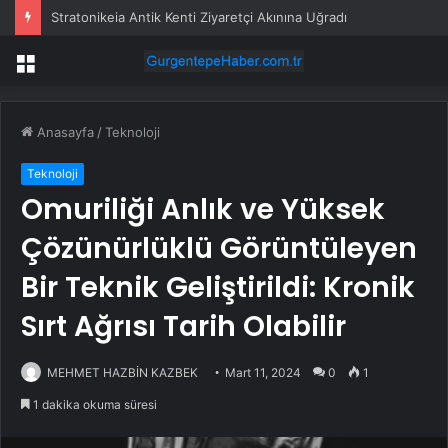
Stratonikeia Antik Kenti Ziyaretçi Akınına Uğradı
Menü
Anasayfa
/
Teknoloji
Teknoloji
Omuriliği Anlık ve Yüksek
Çözünürlüklü Görüntüleyen
Bir Teknik Geliştirildi: Kronik
Sırt Ağrısı Tarih Olabilir
MEHMET HAZBİN KAZBEK
Mart 11, 2024
0
1
1 dakika okuma süresi