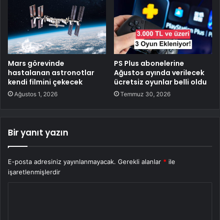
Mars görevinde
PS Plus abonelerine
hastalanan astronotlar
Ağustos ayında verilecek
kendi filmini çekecek
ücretsiz oyunlar belli oldu
Ağustos 1, 2026
Temmuz 30, 2026
Bir yanıt yazın
E-posta adresiniz yayınlanmayacak.
Gerekli alanlar
*
ile
işaretlenmişlerdir
Y
o
r