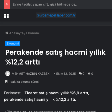
Evine tadilat yapan çift, gizli bölmede deste deste para buldu
Menü
Anasayfa
/
Ekonomi
Ekonomi
Perakende satış hacmi yıllık
%12,2 arttı
MEHMET HAZBİN KAZBEK
Ekim 12, 2025
0
0
1 dakika okuma süresi
ForInvest –
Ticaret satış hacmi yıllık %6,9 arttı,
perakende satış hacmi yıllık %12,2 arttı.