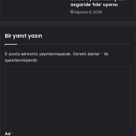
asgaride ‘hile’ uyarısı
Ağustos 6, 2026
Bir yanıt yazın
E-posta adresiniz yayınlanmayacak.
Gerekli alanlar
*
ile
işaretlenmişlerdir
Y
o
r
u
m
*
Ad
*