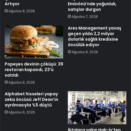
Artıyor
Eminönü’nde yoğunluk,
satışlar durgun
Ağustos 8, 2026
Ağustos 7, 2026
Ares Management yavaş
geçen yılda 2,2 milyar
dolarlık sağlık kredisine
öncülük ediyor
Ağustos 6, 2026
Popeyes devinin çöküşü: 39
restoran kapandı, 23’ü
satıldı
Ağustos 6, 2026
Alphabet hisseleri yapay
zeka öncüsü Jeff Dean’in
ayrılmasıyla %5 düştü
Ağustos 6, 2026
İktidara yakın Hak-İş’ten