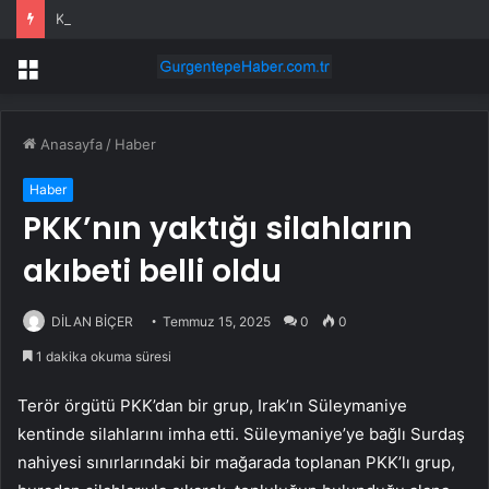
Kırıkkale’de Bayram Trafiği Yoğunlaştı
Menü
Anasayfa
/
Haber
Haber
PKK’nın yaktığı silahların
akıbeti belli oldu
DİLAN BİÇER
Temmuz 15, 2025
0
0
1 dakika okuma süresi
Terör örgütü PKK’dan bir grup, Irak’ın Süleymaniye
kentinde silahlarını imha etti. Süleymaniye’ye bağlı Surdaş
nahiyesi sınırlarındaki bir mağarada toplanan PKK’lı grup,