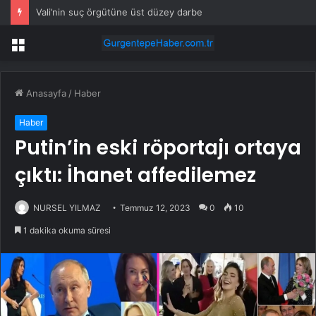
Vali’nin suç örgütüne üst düzey darbe
Menü
Anasayfa
/
Haber
Haber
Putin’in eski röportajı ortaya
çıktı: İhanet affedilemez
NURSEL YILMAZ
Temmuz 12, 2023
0
10
1 dakika okuma süresi