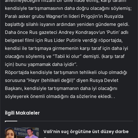
affetmeyeceğini mizahi bir dille ifade etmiş, karşı tarafın
kendisiyle tartışmamasının daha doğru olacağını söylemiş;
Paralı asker grubu Wagner’in lideri Prigojin’in Rusya’da
başlattığı silahlı isyanın ardından yeniden gündeme geldi.
Daha önce Rus gazeteci Andrey Kondraşov’un ‘Putin’ adlı
belgesel filmi için Rus Lider Putin’e verdiği röportajda,
kendisi ile tartışmaya girmemenin karşı taraf için daha iyi
olacağını söylemiş ve “Tabii ki olur” demişti. (karşı taraf
için) bunu yapmamak daha iyidir”.
Röportajda kendisiyle tartışmanın tehlikeli olup olmadığı
sorusuna “Hayır (tehlikeli değil)” diyen Rusya Devlet
Başkanı, kendisiyle tartışmamanın daha iyi olacağını
söyleyerek önemli olmadığını da sözlerine ekledi. .
İlgili Makaleler
Vali’nin suç örgütüne üst düzey darbe