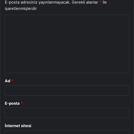
E-posta adresiniz yayınlanmayacak.
Gerekli alanlar
*
ile
işaretlenmişlerdir
Y
o
r
u
m
*
Ad
*
E-posta
*
İnternet sitesi