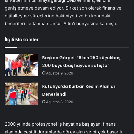
şirketlerinin bir araya geldiği QNB eFinans, ekibini
genişletmeye devam ediyor. Şirket son olarak finans ve
dijitalleşme süreçlerine hakimiyeti ve bu konudaki
becerileri ile tanınan Unsur Altın’ı bünyesine katmıştı.
İlgili Makaleler
Başkan Görgel: “8 bin 250 küçükbaş,
200 büyükbaş hayvan satışta”
Ağustos 9, 2026
Kütahya’da Kurban Kesim Alanları
Denetlendi
Ağustos 8, 2026
2000 yılında profesyonel iş hayatına başlayan, finans
alanında çeşitli durumlarda görev alan ve birçok başarılı