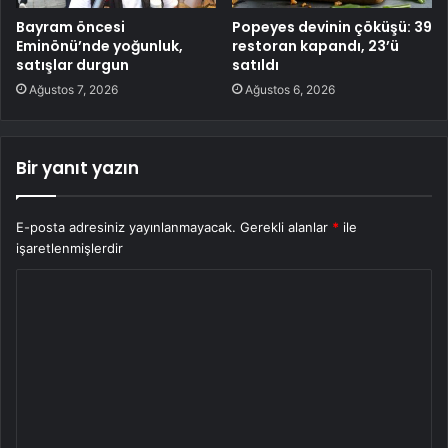
Bayram öncesi
Popeyes devinin çöküşü: 39
Eminönü’nde yoğunluk,
restoran kapandı, 23’ü
satışlar durgun
satıldı
Ağustos 7, 2026
Ağustos 6, 2026
Bir yanıt yazın
E-posta adresiniz yayınlanmayacak.
Gerekli alanlar
*
ile
işaretlenmişlerdir
Y
o
r
u
m
*