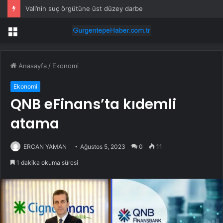
Vali’nin suç örgütüne üst düzey darbe
Menü
Anasayfa
/
Ekonomi
Ekonomi
QNB eFinans’ta kıdemli
atama
ERCAN YAMAN
Ağustos 5, 2023
0
11
1 dakika okuma süresi