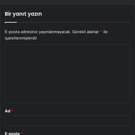
Bir yanıt yazın
E-posta adresiniz yayınlanmayacak.
Gerekli alanlar
*
ile
işaretlenmişlerdir
Y
o
r
u
m
*
Ad
*
E-posta
*