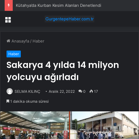
Bilecik Valisi Sözer’den Afyonkarahisar Valisi Aktaş’a ziyaret
Menü
Anasayfa
/
Haber
Haber
Sakarya 4 yılda 14 milyon
yolcuyu ağırladı
SELMA KILINÇ
Aralık 22, 2022
0
17
1 dakika okuma süresi