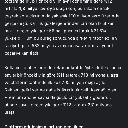
toplam geliri, bir önceki yılın aynı dönemine göre %12
artışla
4,3 milyar avroya ulaşırken
, bu rakam önceki
çeyrek sonuçlarının da yaklaşık 100 milyon avro üzerinde
gerçekleşti. Karlılık göstergelerinden biri olan brüt kar
marjı, geçen yıla göre 56 baz puan artarak %31,6’ya
yükseldi. Tüm bu süreç sonucunda şirketin rapor edilen
faaliyet geliri 582 milyon avroya ulaşarak operasyonel
başarıyı kanıtladı.
Kullanıcı cephesinde de rekorlar kırıldı. Aylık aktif kullanıcı
sayısı bir önceki yıla göre %11 artarak
713 milyona ulaştı
ve platform tarihinde ilk kez 700 milyon eşiği aşıldı.
Reklam geliri yerine daha istikrarlı bir gelir kaynağı olan
Premium abone sayısı da güçlü bir yükseliş gösterdi;
abone sayısı geçen yıla göre %12 artarak 281 milyona
ulaştı.
Platform etkileşimini artıran yenilikler