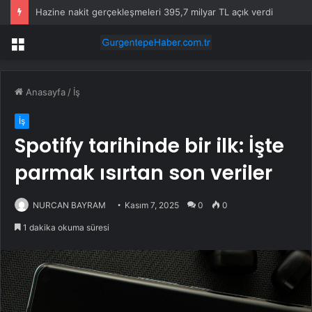
Hazine nakit gerçekleşmeleri 395,7 milyar TL açık verdi
Menü
Anasayfa
/
İş
İş
Spotify tarihinde bir ilk: İşte
parmak ısırtan son veriler
NURCAN BAYRAM
Kasım 7, 2025
0
0
1 dakika okuma süresi