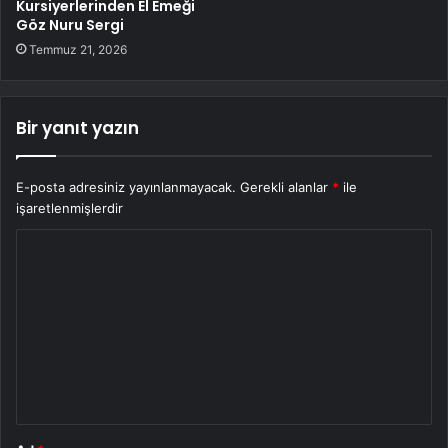
Kursiyerlerinden El Emeği
Göz Nuru Sergi
Temmuz 21, 2026
Bir yanıt yazın
E-posta adresiniz yayınlanmayacak.
Gerekli alanlar
*
ile
işaretlenmişlerdir
Y
o
r
u
m
*