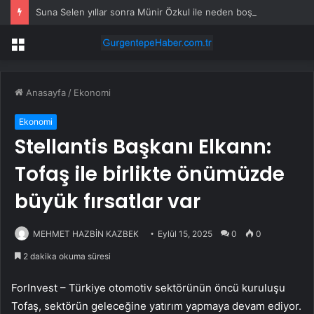
Suna Selen yıllar sonra Münir Özkul ile neden boşandıklarını anlattı: Taze kana ihtiyacım var dedi
Menü
Anasayfa
/
Ekonomi
Ekonomi
Stellantis Başkanı Elkann:
Tofaş ile birlikte önümüzde
büyük fırsatlar var
MEHMET HAZBİN KAZBEK
Eylül 15, 2025
0
0
2 dakika okuma süresi
ForInvest – Türkiye otomotiv sektörünün öncü kuruluşu
Tofaş
, sektörün geleceğine yatırım yapmaya devam ediyor.