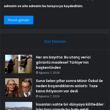
adresim ve site adresim bu tarayıcıya kaydedilsin.
Son Eklenen
Her anı kayıtta: Bu utanç verici
görüntü maalesef Türkiye’nin
başkentinden
Ağustos 7, 2026
Suna Selen yıllar sonra Münir Özkul ile
neden boşandıklarını anlattı: Taze
kana ihtiyacım var dedi
Ağustos 7, 2026
İnsanları sahte bir dünyaya kilitlediler:
İşler kısa sürede bu hale geldi