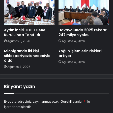
Aydın İnciri TOBB Genel
Havayolunda 2025 rekoru:
Kurulu’nda Tanıtıldı
247 milyon yolcu
Ağustos 5, 2026
Ağustos 4, 2026
Michigan’da iki kişi
Yoğun işlemlerin riskleri
siklosporiyazis nedeniyle
artıyor
öldü
Ağustos 4, 2026
Ağustos 4, 2026
Bir yanıt yazın
E-posta adresiniz yayınlanmayacak.
Gerekli alanlar
*
ile
işaretlenmişlerdir