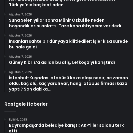
Türkiye’nin başkentinden
Ağustos 7, 2026
Suna Selen yıllar sonra Münir Özkul ile neden
boşandıklarını anlattı: Taze kana ihtiyacım var dedi
Ağustos 7, 2026
İnsanları sahte bir dünyaya kilitlediler: İşler kısa sürede
bu hale geldi
Ağustos 7, 2026
Güney Kıbrıs’a asılan bu afiş, Lefkoşa’yı karıştırdı
Ağustos 7, 2026
İstanbul-Kuşadası otobüsü kaza olayı nedir, ne zaman
oldu, kaç ölü, kaç yaralı var, hangi otobüs firması kaza
yaptı? Son dakika…
Rastgele Haberler
Eylül 6, 2025
Bayrampaşa’da belediye karıştı: AKP’liler salonu terk
etti