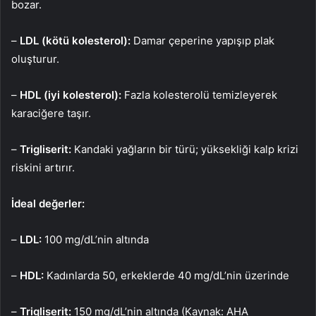
bozar.
–
LDL (kötü kolesterol):
Damar çeperine yapışıp plak
oluşturur.
–
HDL (iyi kolesterol):
Fazla kolesterolü temizleyerek
karaciğere taşır.
–
Trigliserit:
Kandaki yağların bir türü; yüksekliği kalp krizi
riskini artırır.
İdeal değerler:
–
LDL:
100 mg/dL’nin altında
–
HDL:
Kadınlarda 50, erkeklerde 40 mg/dL’nin üzerinde
–
Trigliserit:
150 mg/dL’nin altında (Kaynak: AHA