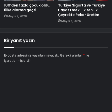
100’den fazla çocuk öldü,
Türkiye Sigorta ve Türkiye
ülke alarma geçti
Hayat Emeklilik’ten İlk
Çeyrekte Rekor Üretim
Mayıs 7, 2026
Mayıs 7, 2026
Bir yanıt yazın
E-posta adresiniz yayınlanmayacak.
Gerekli alanlar
*
ile
işaretlenmişlerdir
Y
o
r
u
m
*