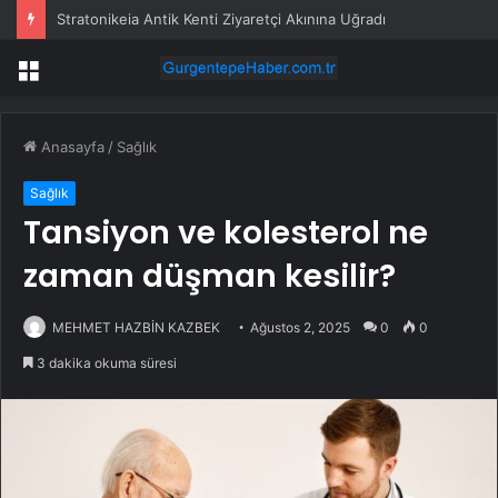
Stratonikeia Antik Kenti Ziyaretçi Akınına Uğradı
Menü
Anasayfa
/
Sağlık
Sağlık
Tansiyon ve kolesterol ne
zaman düşman kesilir?
MEHMET HAZBİN KAZBEK
Ağustos 2, 2025
0
0
3 dakika okuma süresi