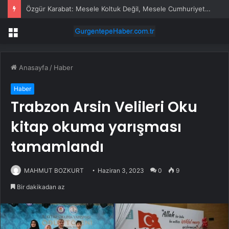
Özgür Karabat: Mesele Koltuk Değil, Mesele Cumhuriyet’i Koruma ve Yeni Bir Otokratik Rejime Karşı Direnme Meselesidir
Menü
Anasayfa
/
Haber
Haber
Trabzon Arsin Velileri Oku
kitap okuma yarışması
tamamlandı
MAHMUT BOZKURT
Haziran 3, 2023
0
9
Bir dakikadan az