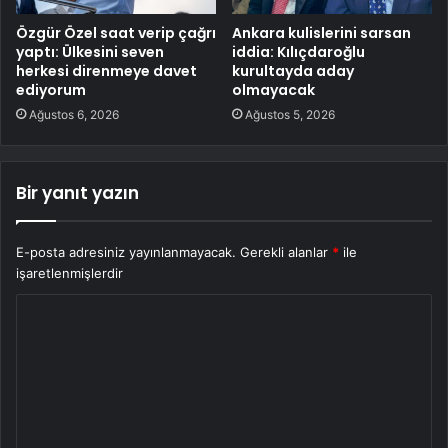
Özgür Özel saat verip çağrı
Ankara kulislerini sarsan
yaptı: Ülkesini seven
iddia: Kılıçdaroğlu
herkesi direnmeye davet
kurultayda aday
ediyorum
olmayacak
Ağustos 6, 2026
Ağustos 5, 2026
Bir yanıt yazın
E-posta adresiniz yayınlanmayacak.
Gerekli alanlar
*
ile
işaretlenmişlerdir
Y
o
r
u
m