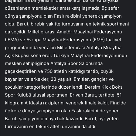
başarılarına bir yenisini daha ekledi. Barut, Antalya’da
düzenlenen memleketler arası karşılaşmada, üç sefer
dünya şampiyonu olan Faslı rakibini yenerek şampiyon
oldu. Barut, birebir vakitte turnuvanın en teknik sportmeni
da seçildi. Milletlerarası Amatör Muaythai Federasyonu
(IFMA) ve Avrupa Muaythai Federasyonu (EMF) faaliyet
programlarında yer alan Milletlerarası Antalya Muaythai
Açık Kupası sona erdi. Türkiye Muaythai Federasyonunun
mesken sahipliğinde Antalya Spor Salonu’nda
geçekleştirilen ve 750 atletin katıldığı tertip, büyük
bayanlar ve erkekler, 23 yaş altı ümitler, gençler ve
çocuklar kategorilerinde düzenlendi. Dersim Kick Boks
Spor Kulübü ulusal sportmeni Erivan Barut, tertipte, 51
kilogram A Klasta rakiplerini yenerek finale kaldı. Finalde
üç kere dünya şampiyonu olan Faslı rakibini de yenen
Barut, şampiyon olmaya hak kazandı. Barut, ayrıyeten
turnuvanın en teknik atleti unvanını da aldı.