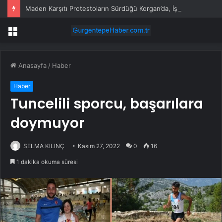
Maden Karşıtı Protestoların Sürdüğü Korgan’da, İş Makinaları Turnalık Yaylası’ndan Götürüldü
Menü
Anasayfa
/
Haber
Haber
Tuncelili sporcu, başarılara
doymuyor
SELMA KILINÇ
Kasım 27, 2022
0
16
1 dakika okuma süresi