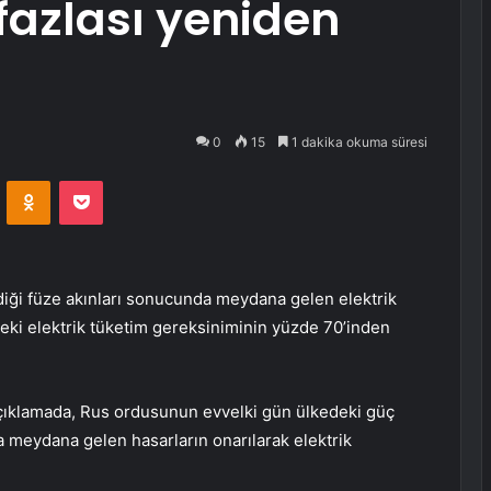
fazlası yeniden
0
15
1 dakika okuma süresi
VKontakte
Odnoklassniki
Pocket
diği füze akınları sonucunda meydana gelen elektrik
deki elektrik tüketim gereksiniminin yüzde 70’inden
açıklamada, Rus ordusunun evvelki gün ülkedeki güç
a meydana gelen hasarların onarılarak elektrik