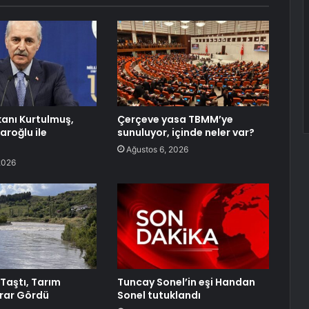
anı Kurtulmuş,
Çerçeve yasa TBMM’ye
daroğlu ile
sunuluyor, içinde neler var?
Ağustos 6, 2026
2026
 Taştı, Tarım
Tuncay Sonel’in eşi Handan
arar Gördü
Sonel tutuklandı