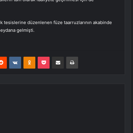
k tesislerine düzenlenen füze taarruzlarının akabinde
meydana gelmişti.
erest
Reddit
VKontakte
Odnoklassniki
Pocket
E-Posta ile paylaş
Yazdır