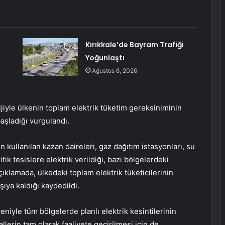
Kırıkkale’de Bayram Trafiği
Yoğunlaştı
Ağustos 6, 2026
ijiyle ülkenin toplam elektrik tüketim gereksiniminin
aşladığı vurgulandı.
n kullanılan kazan daireleri, gaz dağıtım istasyonları, su
tik tesislere elektrik verildiği, bazı bölgelerdeki
 açıklamada, ülkedeki toplam elektrik tüketicilerinin
şıya kaldığı kaydedildi.
eniyle tüm bölgelerde planlı elektrik kesintilerinin
lerin tam olarak faaliyete geçirilmesi için de