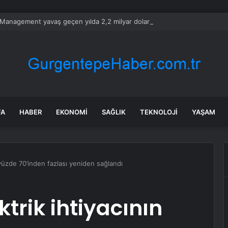
Management yavaş geçen yılda 2,2 milyar dolarlık sağlık kredisine öncül
FA
HABER
EKONOMI
SAĞLIK
TEKNOLOJI
YAŞAM
 yüzde 70’inden fazlası yeniden sağlandı
trik ihtiyacının