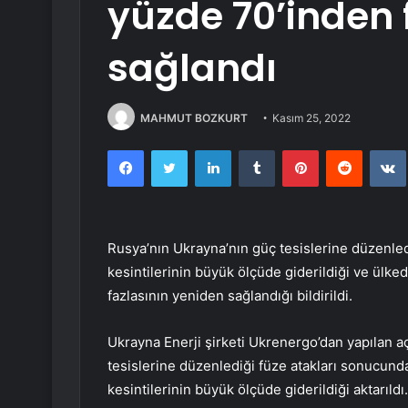
yüzde 70’inden 
sağlandı
MAHMUT BOZKURT
Kasım 25, 2022
Facebook
Twitter
LinkedIn
Tumblr
Pinterest
Reddit
Rusya’nın Ukrayna’nın güç tesislerine düzenle
kesintilerinin büyük ölçüde giderildiği ve ülke
fazlasının yeniden sağlandığı bildirildi.
Ukrayna Enerji şirketi Ukrenergo’dan yapılan 
tesislerine düzenlediği füze atakları sonucund
kesintilerinin büyük ölçüde giderildiği aktarıldı.