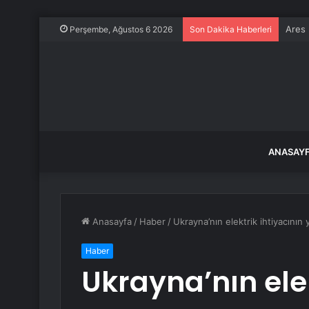
Ares 
Perşembe, Ağustos 6 2026
Son Dakika Haberleri
ANASAY
Anasayfa
/
Haber
/
Ukrayna’nın elektrik ihtiyacının
Haber
Ukrayna’nın elek