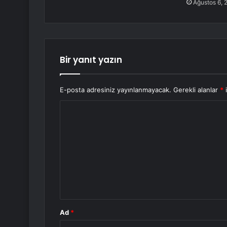
Ağustos 6, 
Bir yanıt yazın
E-posta adresiniz yayınlanmayacak.
Gerekli alanlar
*
i
Y
o
r
u
m
*
Ad
*