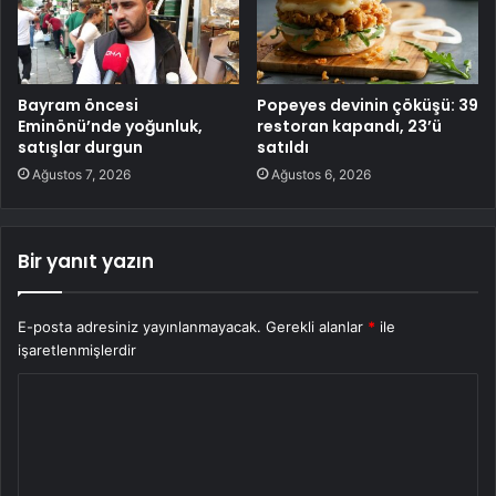
Bayram öncesi
Popeyes devinin çöküşü: 39
Eminönü’nde yoğunluk,
restoran kapandı, 23’ü
satışlar durgun
satıldı
Ağustos 7, 2026
Ağustos 6, 2026
Bir yanıt yazın
E-posta adresiniz yayınlanmayacak.
Gerekli alanlar
*
ile
işaretlenmişlerdir
Y
o
r
u