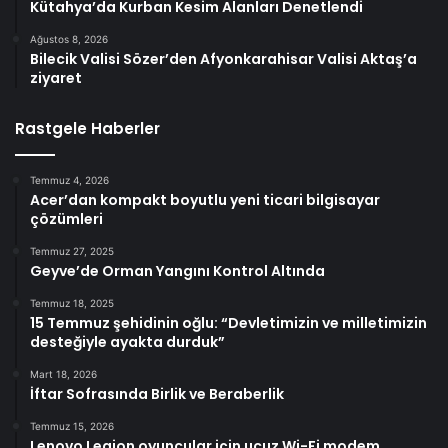
Kütahya’da Kurban Kesim Alanları Denetlendi
Ağustos 8, 2026
Bilecik Valisi Sözer’den Afyonkarahisar Valisi Aktaş’a
ziyaret
Rastgele Haberler
Temmuz 4, 2026
Acer’dan kompakt boyutlu yeni ticari bilgisayar
çözümleri
Temmuz 27, 2025
Geyve’de Orman Yangını Kontrol Altında
Temmuz 18, 2025
15 Temmuz şehidinin oğlu: “Devletimizin ve milletimizin
desteğiyle ayakta durduk”
Mart 18, 2026
İftar Sofrasında Birlik ve Beraberlik
Temmuz 15, 2026
Lenovo Legion oyuncular için ucuz Wi-Fi modem