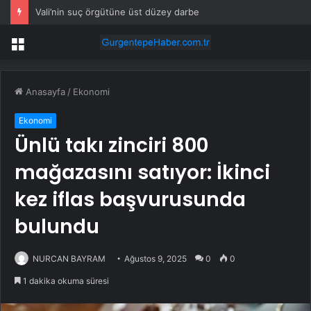
Vali’nin suç örgütüne üst düzey darbe
Menü
Anasayfa
/
Ekonomi
Ekonomi
Ünlü takı zinciri 800
mağazasını satıyor: İkinci
kez iflas başvurusunda
bulundu
NURCAN BAYRAM
Ağustos 9, 2025
0
0
1 dakika okuma süresi