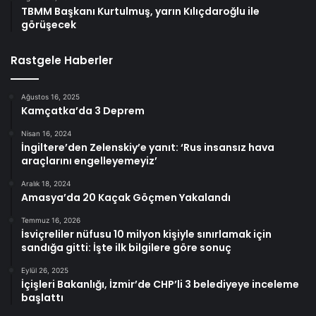
TBMM Başkanı Kurtulmuş, yarın Kılıçdaroğlu ile
görüşecek
Rastgele Haberler
Ağustos 16, 2025
Kamçatka’da 3 Deprem
Nisan 16, 2024
İngiltere’den Zelenskiy’e yanıt: ‘Rus insansız hava
araçlarını engelleyemeyiz’
Aralık 18, 2024
Amasya’da 20 Kaçak Göçmen Yakalandı
Temmuz 16, 2026
İsviçreliler nüfusu 10 milyon kişiyle sınırlamak için
sandığa gitti: İşte ilk bilgilere göre sonuç
Eylül 26, 2025
İçişleri Bakanlığı, İzmir’de CHP’li 3 belediyeye inceleme
başlattı