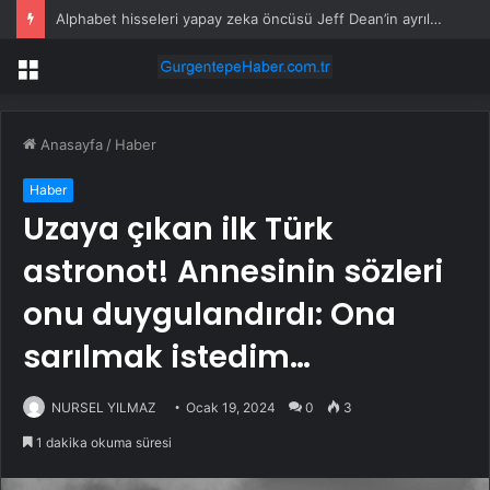
Alphabet hisseleri yapay zeka öncüsü Jeff Dean’in ayrılmasıyla %5 düştü
Menü
Anasayfa
/
Haber
Haber
Uzaya çıkan ilk Türk
astronot! Annesinin sözleri
onu duygulandırdı: Ona
sarılmak istedim…
NURSEL YILMAZ
Ocak 19, 2024
0
3
1 dakika okuma süresi